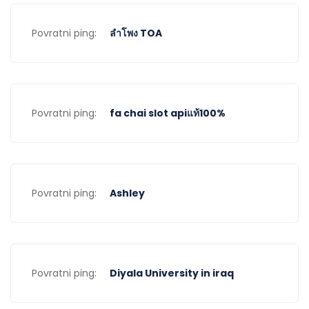
Povratni ping:
ลำโพง TOA
Povratni ping:
fa chai slot apiแท้100%
Povratni ping:
Ashley
Povratni ping:
Diyala University in iraq