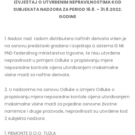
IZVJEŠTAJ O UTVRĐENIM NEPRAVILNOSTIMA KOD
SUBJEKATA NADZORA ZA PERIOD 16.8. – 31.8.2022.
GODINE
1. Nadzor nad radom distributera naftnih derivata vršen je
na osnovu predstavki građana i izvještaja iz sistema IS NK
PND Federalnog ministarstva trgovine, te nisu utvrđene
nepravilnostI u primjeni Odluke o propisivanju mjere
neposredne kontrole cijena utvrđivanjem maksimalne
visine marži za naftne derivate.
2. U nadzorima na osnovu Odluke o izmjeni Odluke o
propisivanju mjera neposredne kontole cijena utvrđivanjem
maksimalne visine marži za pojedine osnovne životne
namirnice i druge proizvode, nepravilnosti su utvrđene kod
2 subjekta nadzora:
1. PIEMONTE D.O.O. TUZLA