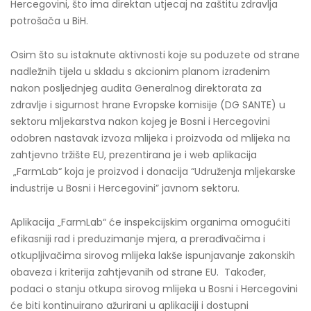
Hercegovini, što ima direktan utjecaj na zaštitu zdravlja
potrošača u BiH.
Osim što su istaknute aktivnosti koje su poduzete od strane
nadležnih tijela u skladu s akcionim planom izrađenim
nakon posljednjeg audita Generalnog direktorata za
zdravlje i sigurnost hrane Evropske komisije (DG SANTE) u
sektoru mljekarstva nakon kojeg je Bosni i Hercegovini
odobren nastavak izvoza mlijeka i proizvoda od mlijeka na
zahtjevno tržište EU, prezentirana je i web aplikacija
„FarmLab“ koja je proizvod i donacija “Udruženja mljekarske
industrije u Bosni i Hercegovini” javnom sektoru.
Aplikacija „FarmLab“ će inspekcijskim organima omogućiti
efikasniji rad i preduzimanje mjera, a prerađivačima i
otkupljivačima sirovog mlijeka lakše ispunjavanje zakonskih
obaveza i kriterija zahtjevanih od strane EU. Također,
podaci o stanju otkupa sirovog mlijeka u Bosni i Hercegovini
će biti kontinuirano ažurirani u aplikaciji i dostupni