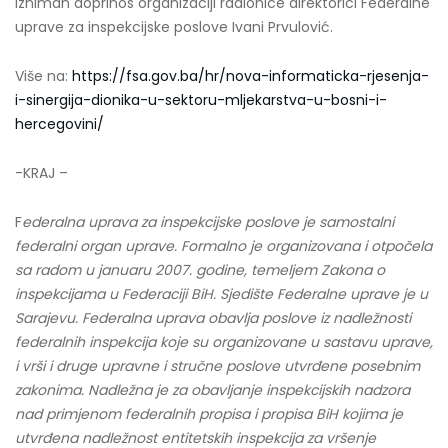
izniman doprinos organizaciji radionice direktorici Federalne
uprave za inspekcijske poslove Ivani Prvulović.
Više na:
https://fsa.gov.ba/hr/nova-informaticka-rjesenja-
i-sinergija-dionika-u-sektoru-mljekarstva-u-bosni-i-
hercegovini/
-KRAJ –
F
ederalna uprava za inspekcijske poslove je samostalni
federalni organ uprave. Formalno je organizovana i otpočela
sa radom u januaru 2007. godine, temeljem Zakona o
inspekcijama u Federaciji BiH. Sjedište Federalne uprave je u
Sarajevu. Federalna uprava obavlja poslove iz nadležnosti
federalnih inspekcija koje su organizovane u sastavu uprave,
i vrši i druge upravne i stručne poslove utvrđene posebnim
zakonima. Nadležna je za obavljanje inspekcijskih nadzora
nad primjenom federalnih propisa i propisa BiH kojima je
utvrđena nadležnost entitetskih inspekcija za vršenje