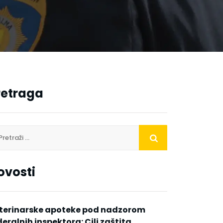
retraga
ovosti
terinarske apoteke pod nadzorom
deralnih inspektora: Cilj zaštita