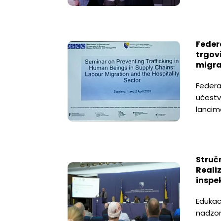
Feder
trgov
migrac
Federa
učestvo
lancim
Struč
Reali
inspe
Edukaci
nadzor