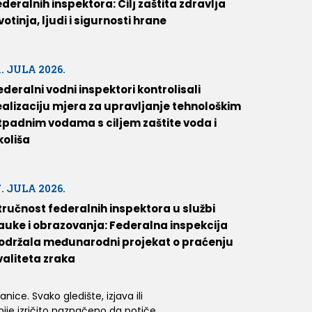
ederalnih inspektora: Cilj zaštita zdravlja
ivotinja, ljudi i sigurnosti hrane
1. JULA 2026.
ederalni vodni inspektori kontrolisali
ealizaciju mjera za upravljanje tehnološkim
tpadnim vodama s ciljem zaštite voda i
koliša
7. JULA 2026.
tručnost federalnih inspektora u službi
auke i obrazovanja: Federalna inspekcija
održala međunarodni projekat o praćenju
valiteta zraka
ice. Svako gledište, izjava ili
 nije izričito naznačeno da potiče