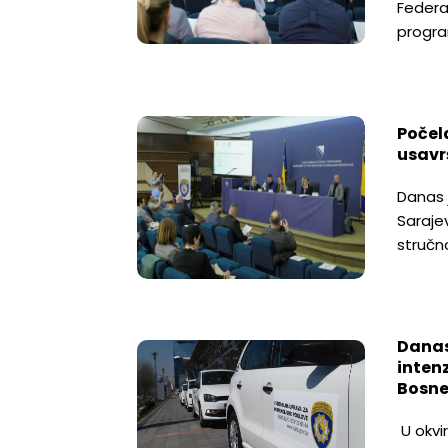
Federa
progr
Počel
usavr
Danas 
Saraje
stručn
Danas
intenz
Bosne
U okvir