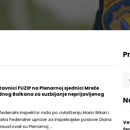
P
tavnici FUZIP na Plenarnoj sjednici Mreže
nog Balkana za suzbijanje neprijavljenog
N
federalni inspektor rada po ovlaštenju Mario Brkan i
arka Federalne uprave za inspekcijske poslove Diana
Ve
risustovali su Plenarnoj …
fe