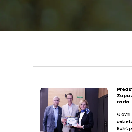
Preds
Zapad
rada
Glavni 
sekret
Ružić p