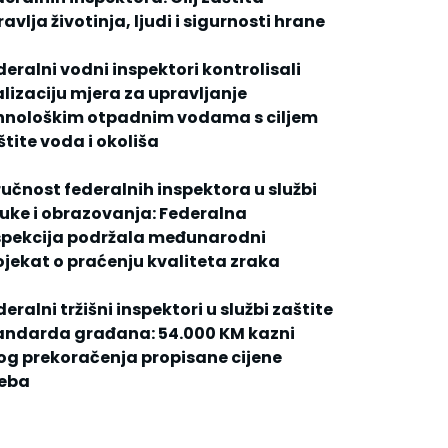
avlja životinja, ljudi i sigurnosti hrane
deralni vodni inspektori kontrolisali
alizaciju mjera za upravljanje
hnološkim otpadnim vodama s ciljem
štite voda i okoliša
ručnost federalnih inspektora u službi
uke i obrazovanja: Federalna
spekcija podržala međunarodni
ojekat o praćenju kvaliteta zraka
eralni tržišni inspektori u službi zaštite
andarda građana: 54.000 KM kazni
og prekoračenja propisane cijene
jeba