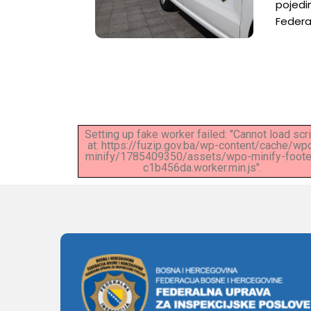
pojedi
Federa
Setting up fake worker failed: "Cannot load scr
at: https://fuzip.gov.ba/wp-content/cache/wp
minify/1785409350/assets/wpo-minify-foote
c1b456da.worker.min.js".