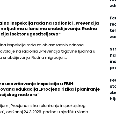
zdr
Fe
alna inspekcija rada na radionici „Prevencija
re
ine ljudima u lancima snabdijevanja: Radna
te
ija i sektor ugostiteljstva“
za
lna inspekcija rada za oblast radnih odnosa
St
vala je na radionici „Prevencija trgovine ljudima u
na
a snabdijevanja: Radna migracija i…
in
pr
Fed
no usavršavanje inspekcija u FBiH:
st
zovana edukacija „Procjena rizika i planiranje
zb
kcijskog nadzora“
hl
jom „Procjena rizika i planiranje inspekcijskog
a“, održanoj 24.3.2026. godine u sjedištu Vlade