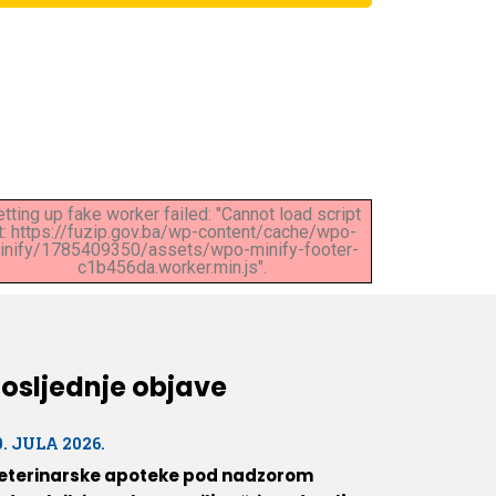
tting up fake worker failed: "Cannot load script
t: https://fuzip.gov.ba/wp-content/cache/wpo-
inify/1785409350/assets/wpo-minify-footer-
c1b456da.worker.min.js".
osljednje objave
0. JULA 2026.
eterinarske apoteke pod nadzorom