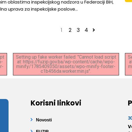
nim oblastima inspekcijskog nadzora u Federaciji BiH,
lna uprava za inspekcijske poslove…
1
2
3
4
ipt
Setting up fake worker failed: "Cannot load script
Se
o-
at: https://fuzip.gov.ba/wp-content/cache/wpo-
a
r-
minify/1785409350/assets/wpo-minify-footer-
m
c1b456da.worker.min.js".
Korisni linkovi
P
3
Novosti
V
FUZIP