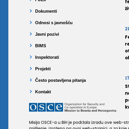
f
ž
Dokumenti
Odnosi s javnošću
2
Javni pozivi
F
r
BIMS
o
Inspektorati
o
Projekti
1
Često postavljena pitanja
S
Kontakt
n
p
k
Misija OSCE-a u BiH je podržala izradu ove web-stran
mišljenje, izraženo na ovoj web-stranici, a za koje