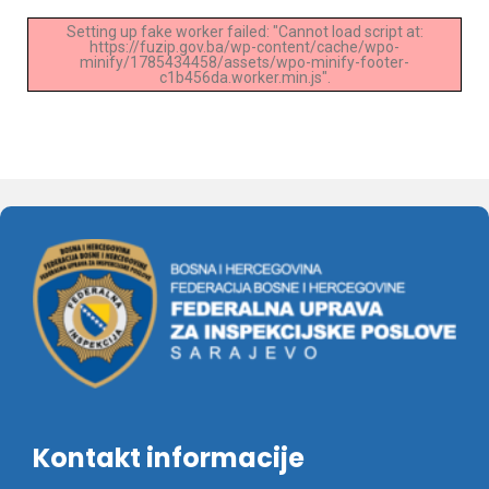
Setting up fake worker failed: "Cannot load script at:
https://fuzip.gov.ba/wp-content/cache/wpo-
minify/1785434458/assets/wpo-minify-footer-
c1b456da.worker.min.js".
Kontakt informacije