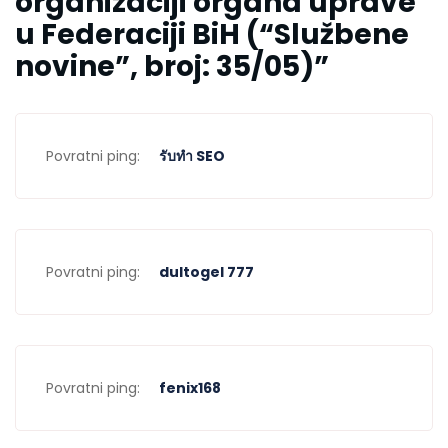
organizaciji organa uprave
u Federaciji BiH (“Službene
novine”, broj: 35/05)
”
Povratni ping:
รับทำ SEO
Povratni ping:
dultogel 777
Povratni ping:
fenix168