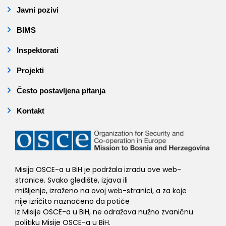
Javni pozivi
BIMS
Inspektorati
Projekti
Često postavljena pitanja
Kontakt
Misija OSCE-a u BiH je podržala izradu ove web-
stranice. Svako gledište, izjava ili
mišljenje, izraženo na ovoj web-stranici, a za koje
nije izričito naznačeno da potiče
iz Misije OSCE-a u BiH, ne odražava nužno zvaničnu
politiku Misije OSCE-a u BiH.