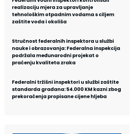
Federalni vodni inspektori kontrolisali
realizaciju mjera za upravljanje
tehnološkim otpadnim vodama s ciljem
zaštite voda i okoliša
Stručnost federalnih inspektora u službi
nauke i obrazovanja: Federalna inspekcija
podržala međunarodni projekat o
praćenju kvaliteta zraka
Federalni tržišni inspektori u službi zaštite
standarda građana: 54.000 KM kazni zbog
prekoračenja propisane cijene hljeba