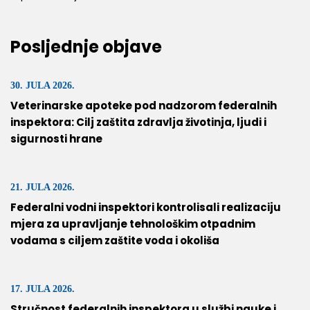
Posljednje objave
30. JULA 2026.
Veterinarske apoteke pod nadzorom federalnih
inspektora: Cilj zaštita zdravlja životinja, ljudi i
sigurnosti hrane
21. JULA 2026.
Federalni vodni inspektori kontrolisali realizaciju
mjera za upravljanje tehnološkim otpadnim
vodama s ciljem zaštite voda i okoliša
17. JULA 2026.
Stručnost federalnih inspektora u službi nauke i