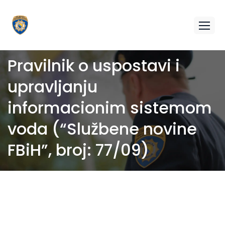
Pravilnik o uspostavi i
upravljanju
informacionim sistemom
voda (“Službene novine
FBiH”, broj: 77/09)