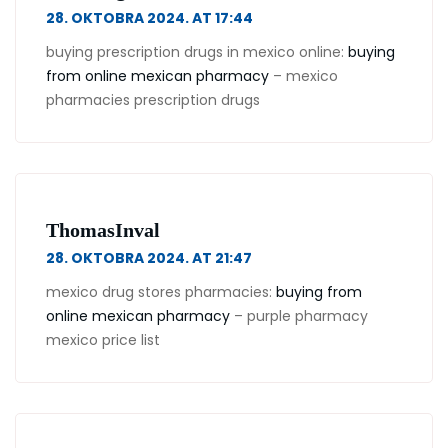
28. OKTOBRA 2024. AT 17:44
buying prescription drugs in mexico online:
buying
from online mexican pharmacy
– mexico
pharmacies prescription drugs
ThomasInval
28. OKTOBRA 2024. AT 21:47
mexico drug stores pharmacies:
buying from
online mexican pharmacy
– purple pharmacy
mexico price list