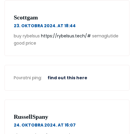
Scottgam
23. OKTOBRA 2024. AT 18:44
buy rybelsus
https://rybelsus.tech/#
semaglutide
good price
Povratni ping:
find out this here
RussellSpany
24. OKTOBRA 2024. AT 16:07