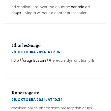
ed medications over the counter:
canada ed
drugs
– viagra without a doctor prescription
CharlesSoago
29. OKTOBRA 2024. AT 8:16
http://drugs1st.store/#
erectile dysfunction pills
Robertogette
29. OKTOBRA 2024. AT 10:34
mexican online pharmacies prescription drugs: