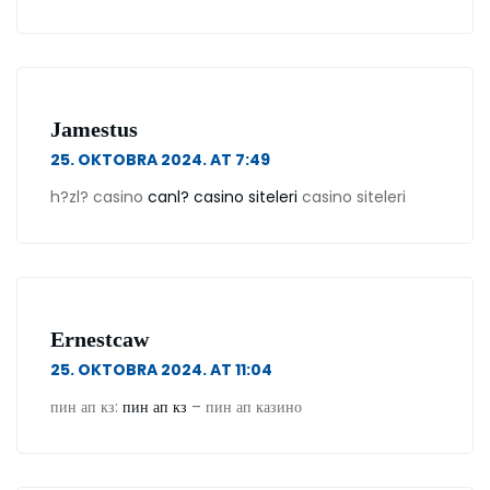
Jamestus
25. OKTOBRA 2024. AT 7:49
h?zl? casino
canl? casino siteleri
casino siteleri
Ernestcaw
25. OKTOBRA 2024. AT 11:04
пин ап кз:
пин ап кз
– пин ап казино