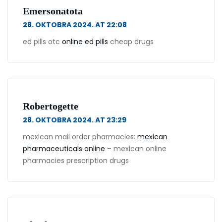
Emersonatota
28. OKTOBRA 2024. AT 22:08
ed pills otc
online ed pills
cheap drugs
Robertogette
28. OKTOBRA 2024. AT 23:29
mexican mail order pharmacies:
mexican
pharmaceuticals online
– mexican online
pharmacies prescription drugs