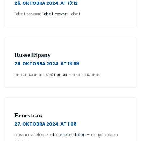
26. OKTOBRA 2024. AT 18:12
1xbet зеркало
1xbet скачать
1xbet
RussellSpany
26. OKTOBRA 2024. AT 18:59
пин ап казино вход:
пин ап
– пин ап казино
Ernestcaw
27. OKTOBRA 2024. AT 1:08
casino siteleri:
slot casino siteleri
– en iyi casino