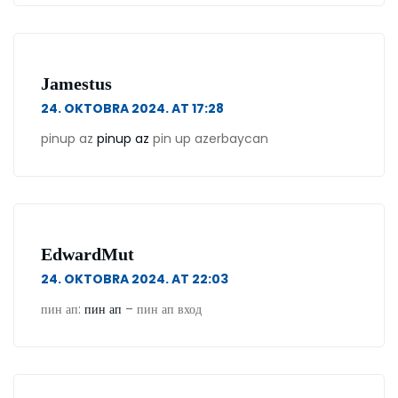
Jamestus
24. OKTOBRA 2024. AT 17:28
pinup az
pinup az
pin up azerbaycan
EdwardMut
24. OKTOBRA 2024. AT 22:03
пин ап:
пин ап
– пин ап вход