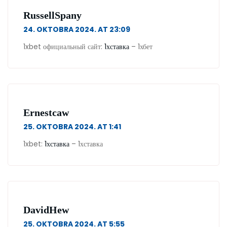
RussellSpany
24. OKTOBRA 2024. AT 23:09
1xbet официальный сайт:
1хставка
– 1хбет
Ernestcaw
25. OKTOBRA 2024. AT 1:41
1xbet:
1хставка
– 1хставка
DavidHew
25. OKTOBRA 2024. AT 5:55