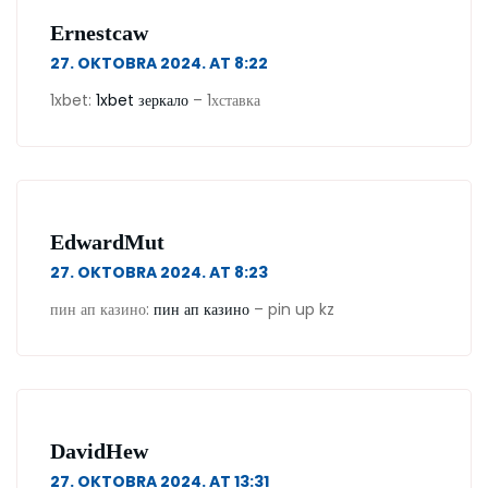
Ernestcaw
27. OKTOBRA 2024. AT 8:22
1xbet:
1xbet зеркало
– 1хставка
EdwardMut
27. OKTOBRA 2024. AT 8:23
пин ап казино:
пин ап казино
– pin up kz
DavidHew
27. OKTOBRA 2024. AT 13:31