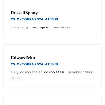
RussellSpany
25. OKTOBRA 2024. AT 15:19
пин ап вход:
пинап зеркало
– пин ап вход
EdwardMut
25. OKTOBRA 2024. AT 16:31
en iyi casino siteleri:
casino sitesi
– guvenilir casino
siteleri