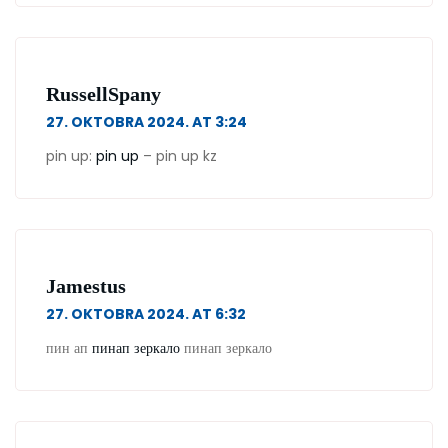
RussellSpany
27. OKTOBRA 2024. AT 3:24
pin up:
pin up
– pin up kz
Jamestus
27. OKTOBRA 2024. AT 6:32
пин ап
пинап зеркало
пинап зеркало