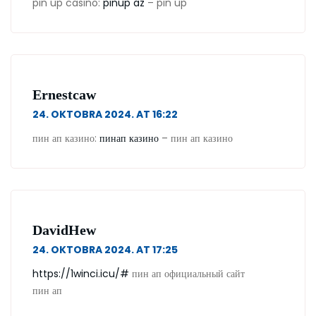
pin up casino:
pinup az
– pin up
Ernestcaw
24. OKTOBRA 2024. AT 16:22
пин ап казино:
пинап казино
– пин ап казино
DavidHew
24. OKTOBRA 2024. AT 17:25
https://1winci.icu/#
пин ап официальный сайт
пин ап