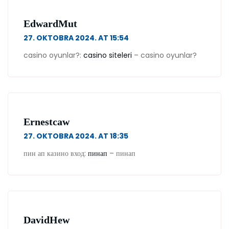
EdwardMut
27. OKTOBRA 2024. AT 15:54
casino oyunlar?:
casino siteleri
– casino oyunlar?
Ernestcaw
27. OKTOBRA 2024. AT 18:35
пин ап казино вход:
пинап
– пинап
DavidHew