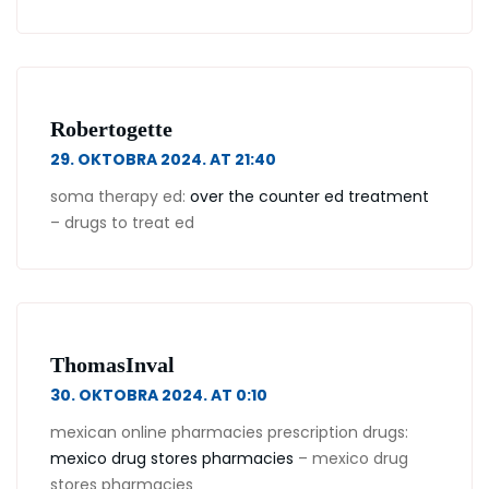
Robertogette
29. OKTOBRA 2024. AT 21:40
soma therapy ed:
over the counter ed treatment
– drugs to treat ed
ThomasInval
30. OKTOBRA 2024. AT 0:10
mexican online pharmacies prescription drugs:
mexico drug stores pharmacies
– mexico drug
stores pharmacies