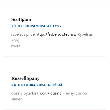
Scottgam
23. OKTOBRA 2024. AT 17:27
rybelsus price
https://rybelsus.tech/#
Rybelsus
7mg
more
RussellSpany
24. OKTOBRA 2024. AT 16:03
casino oyunlar?:
canl? casino
– en iyi casino
siteleri