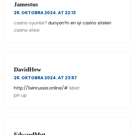
Jamestus
26. OKTOBRA 2024. AT 22:13
casino oyunlar?
dunyan?n en iyi casino siteleri
casino sitesi
DavidHew
26. OKTOBRA 2024. AT 23:57
http://1winrussia.online/#
1xbet
pin up
EdwardMut