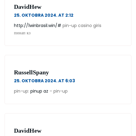
DavidHew
25. OKTOBRA 2024. AT 2:12
http://1winbrasil.win/#
pin-up casino giris
пинап кз
RussellSpany
25. OKTOBRA 2024. AT 6:03
pin-up:
pinup az
– pin-up
DavidHew