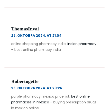
ThomasInval
28. OKTOBRA 2024. AT 21:04
online shopping pharmacy india:
indian pharmacy
– best online pharmacy india
Robertogette
28. OKTOBRA 2024. AT 23:26
purple pharmacy mexico price list:
best online
pharmacies in mexico
– buying prescription drugs
in mexico online