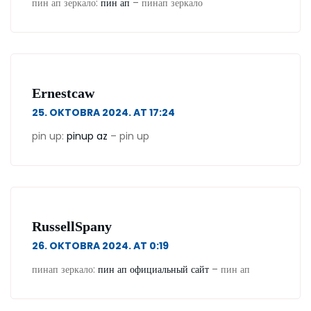
пин ап зеркало:
пин ап
– пинап зеркало
Ernestcaw
25. OKTOBRA 2024. AT 17:24
pin up:
pinup az
– pin up
RussellSpany
26. OKTOBRA 2024. AT 0:19
пинап зеркало:
пин ап официальный сайт
– пин ап