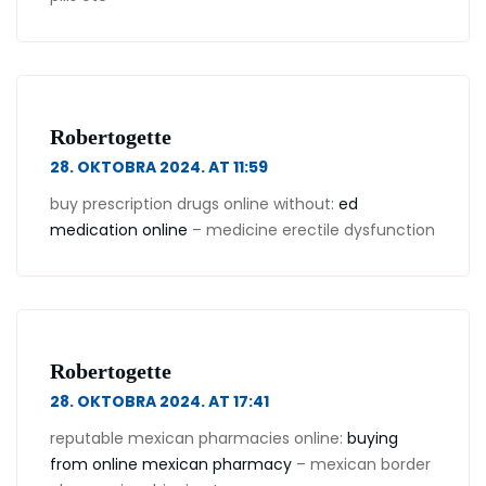
Robertogette
28. OKTOBRA 2024. AT 11:59
buy prescription drugs online without:
ed
medication online
– medicine erectile dysfunction
Robertogette
28. OKTOBRA 2024. AT 17:41
reputable mexican pharmacies online:
buying
from online mexican pharmacy
– mexican border