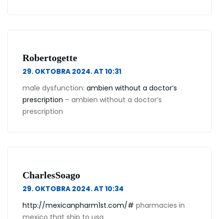
Robertogette
29. OKTOBRA 2024. AT 10:31
male dysfunction:
ambien without a doctor’s
prescription
– ambien without a doctor’s
prescription
CharlesSoago
29. OKTOBRA 2024. AT 10:34
http://mexicanpharm1st.com/#
pharmacies in
mexico that ship to usa