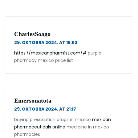
CharlesSoago
29. OKTOBRA 2024. AT 18:53
https://mexicanpharm1st.com/#
purple
pharmacy mexico price list
Emersonatota
29. OKTOBRA 2024. AT 21:17
buying prescription drugs in mexico
mexican
pharmaceuticals online
medicine in mexico
pharmacies