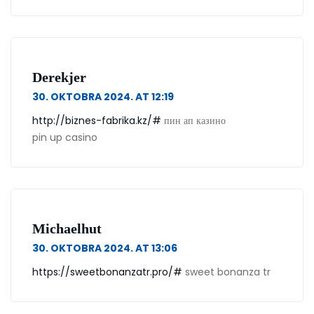
Derekjer
30. OKTOBRA 2024. AT 12:19
http://biznes-fabrika.kz/#
пин ап казино
pin up casino
Michaelhut
30. OKTOBRA 2024. AT 13:06
https://sweetbonanzatr.pro/#
sweet bonanza tr