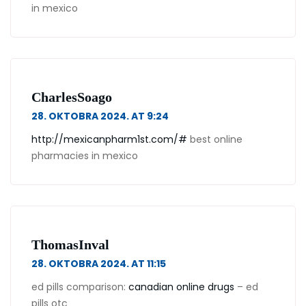
in mexico
CharlesSoago
28. OKTOBRA 2024. AT 9:24
http://mexicanpharm1st.com/#
best online
pharmacies in mexico
ThomasInval
28. OKTOBRA 2024. AT 11:15
ed pills comparison:
canadian online drugs
– ed
pills otc