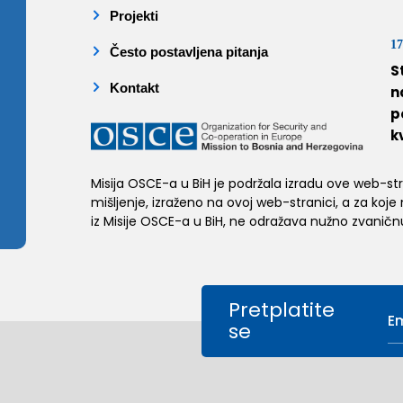
Projekti
17
Često postavljena pitanja
S
Kontakt
n
p
k
Misija OSCE-a u BiH je podržala izradu ove web-stran
mišljenje, izraženo na ovoj web-stranici, a za koje
iz Misije OSCE-a u BiH, ne odražava nužno zvaničnu
Pretplatite
se