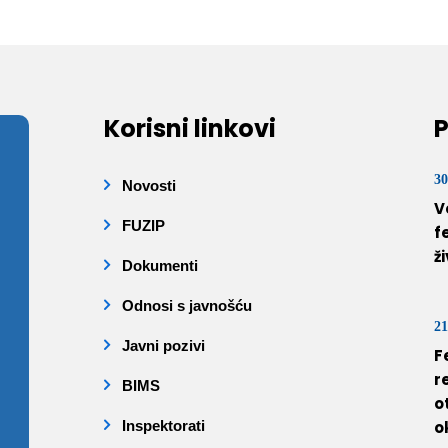
Korisni linkovi
P
30
Novosti
V
FUZIP
f
ž
Dokumenti
Odnosi s javnošću
21
Javni pozivi
F
r
BIMS
o
Inspektorati
o