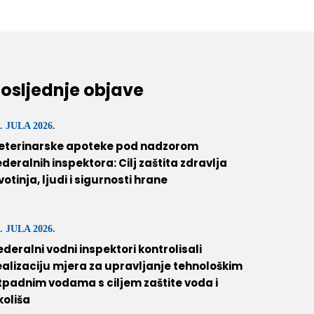
osljednje objave
. JULA 2026.
eterinarske apoteke pod nadzorom
ederalnih inspektora: Cilj zaštita zdravlja
ivotinja, ljudi i sigurnosti hrane
. JULA 2026.
ederalni vodni inspektori kontrolisali
ealizaciju mjera za upravljanje tehnološkim
tpadnim vodama s ciljem zaštite voda i
koliša