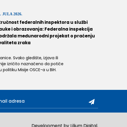
. JULA 2026.
tručnost federalnih inspektora u službi
auke i obrazovanja: Federalna inspekcija
održala međunarodni projekat o praćenju
valiteta zraka
ice. Svako gledište, izjava ili
 nije izričito naznačeno da potiče
 politiku Misije OSCE-a u BiH.
Development by
Lilium Digital
.