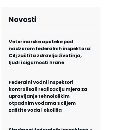
Novosti
Veterinarske apoteke pod
nadzorom federalnih inspektora:
Cilj zaštita zdravlja životinja,
ljudi i sigurnosti hrane
Federalni vodni inspektori
kontrolisali realizaciju mjera za
upravljanje tehnološkim
otpadnim vodama s ciljem
zaštite voda i okoliša
Stručnost federalnih inspektora u