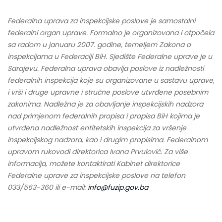
Federalna uprava za inspekcijske poslove je samostalni
federalni organ uprave. Formalno je organizovana i otpočela
sa radom u januaru 2007. godine, temeljem Zakona o
inspekcijama u Federaciji BiH. Sjedište Federalne uprave je u
Sarajevu. Federalna uprava obavlja poslove iz nadležnosti
federalnih inspekcija koje su organizovane u sastavu uprave,
i vrši i druge upravne i stručne poslove utvrđene posebnim
zakonima. Nadležna je za obavljanje inspekcijskih nadzora
nad primjenom federalnih propisa i propisa BiH kojima je
utvrđena nadležnost entitetskih inspekcija za vršenje
inspekcijskog nadzora, kao i drugim propisima. Federalnom
upravom rukovodi direktorica Ivana Prvulović. Za više
informacija, možete kontaktirati Kabinet direktorice
Federalne uprave za inspekcijske poslove na telefon
033/563-360 ili e-mail:
info@fuzip.gov.ba