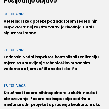
Posljednje objave
30. JULA 2026.
Veterinarske apoteke pod nadzorom federalnih
inspektora: Cilj zaštita zdravlja životinja, ljudi i
sigurnosti hrane
21. JULA 2026.
Federalni vodni inspektori kontrolisali realizaciju
mjera za upravljanje tehnološkim otpadnim
vodama s ciljem zaštite voda i okoliša
17. JULA 2026.
Stručnost federalnih inspektora u službi nauke i
obrazovanja: Federalna inspekcija podržala
međunarodni projekat o praćenju kvaliteta zraka