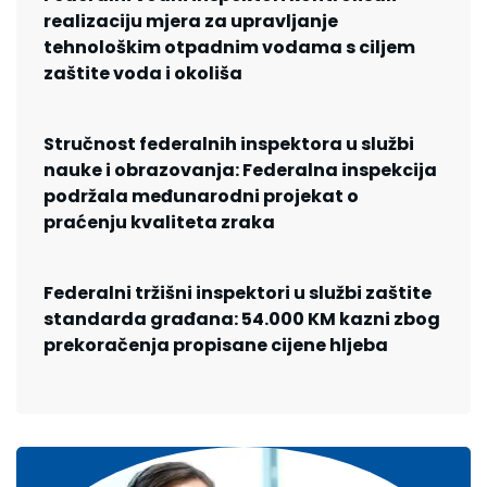
realizaciju mjera za upravljanje
tehnološkim otpadnim vodama s ciljem
zaštite voda i okoliša
Stručnost federalnih inspektora u službi
nauke i obrazovanja: Federalna inspekcija
podržala međunarodni projekat o
praćenju kvaliteta zraka
Federalni tržišni inspektori u službi zaštite
standarda građana: 54.000 KM kazni zbog
prekoračenja propisane cijene hljeba