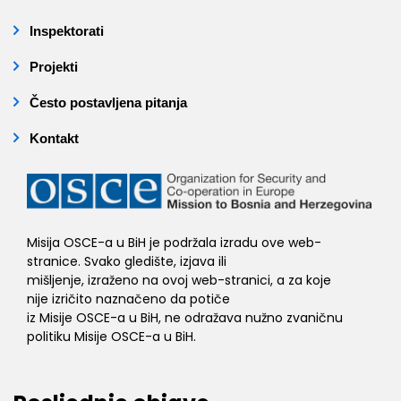
Inspektorati
Projekti
Često postavljena pitanja
Kontakt
Misija OSCE-a u BiH je podržala izradu ove web-
stranice. Svako gledište, izjava ili
mišljenje, izraženo na ovoj web-stranici, a za koje
nije izričito naznačeno da potiče
iz Misije OSCE-a u BiH, ne odražava nužno zvaničnu
politiku Misije OSCE-a u BiH.