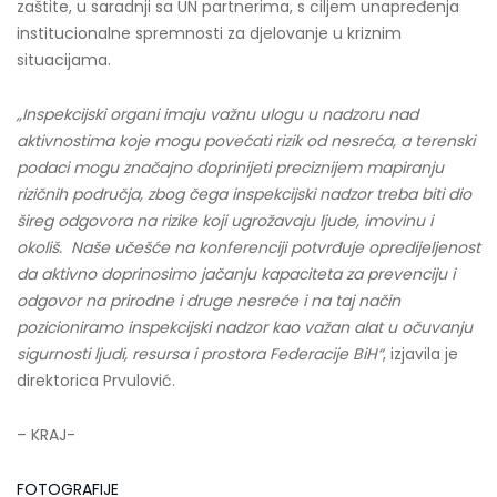
zaštite, u saradnji sa UN partnerima, s ciljem unapređenja
institucionalne spremnosti za djelovanje u kriznim
situacijama.
„Inspekcijski organi imaju važnu ulogu u nadzoru nad
aktivnostima koje mogu povećati rizik od nesreća, a terenski
podaci mogu značajno doprinijeti preciznijem mapiranju
rizičnih područja, zbog čega inspekcijski nadzor treba biti dio
šireg odgovora na rizike koji ugrožavaju ljude, imovinu i
okoliš. Naše u
češće na konferenciji potvrđuje opredijeljenost
da aktivno doprinosimo jačanju kapaciteta za prevenciju i
odgovor na prirodne i druge nesreće i na taj način
pozicioniramo inspekcijski nadzor kao važan alat u očuvanju
sigurnosti ljudi, resursa i prostora Federacije BiH“
, izjavila je
direktorica Prvulović.
– KRAJ-
FOTOGRAFIJE