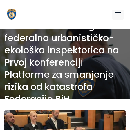
Direktorica FUZIP i glavna
federalna urbanističko-
ekološka inspektorica na
Prvoj konferenciji
Platforme za smanjenje
rizika od katastrofa
Federacije BiH