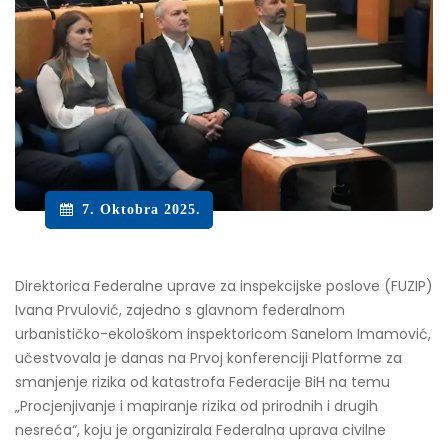
7. Oktobra 2025.
Direktorica Federalne uprave za inspekcijske poslove (FUZIP)
Ivana Prvulović, zajedno s glavnom federalnom
urbanističko-ekološkom inspektoricom Sanelom Imamović,
učestvovala je danas na Prvoj konferenciji Platforme za
smanjenje rizika od katastrofa Federacije BiH na temu
„Procjenjivanje i mapiranje rizika od prirodnih i drugih
nesreća“, koju je organizirala Federalna uprava civilne