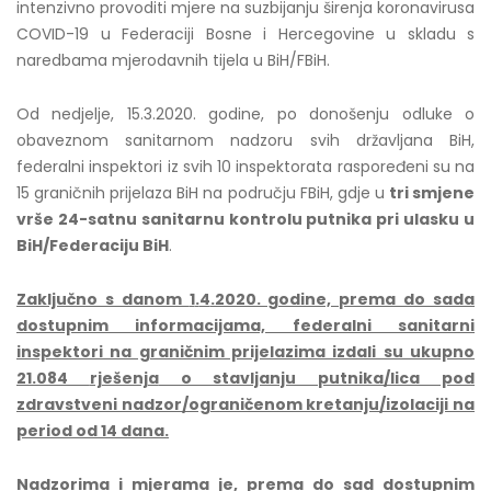
intenzivno provoditi mjere na suzbijanju širenja koronavirusa
COVID-19 u Federaciji Bosne i Hercegovine u skladu s
naredbama mjerodavnih tijela u BiH/FBiH.
Od nedjelje, 15.3.2020. godine, po donošenju odluke o
obaveznom sanitarnom nadzoru svih državljana BiH,
federalni inspektori iz svih 10 inspektorata raspoređeni su na
15 graničnih prijelaza BiH na području FBiH, gdje u
tri smjene
vrše 24-satnu sanitarnu kontrolu putnika pri ulasku u
BiH/Federaciju BiH
.
Zaključno s danom
1
.
4
.2020. godine, prema do sada
dostupnim informacijama, federalni sanitarni
inspektori na graničnim prijelazima izdali su ukupno
21.084
rješenj
a
o stavljanju putnika/lica pod
zdravstveni nadzor/ograničenom kretanju/izolaciji na
period od 14 dana.
Nadzorima i mjerama je, prema do sad dostupnim