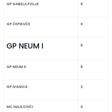
GP GABELA POLJE
5
GP ČEPIKUĆE
0
GP NEUM I
5
GP NEUM II
6
GP IVANICA
2
MC HALILOVIĆI
0