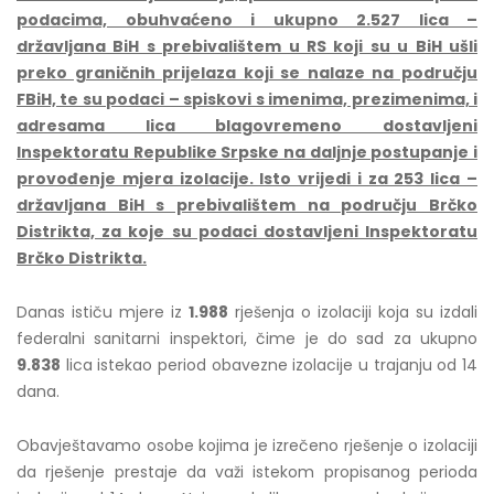
podacima, obuhvaćeno i ukupno 2.527 lica –
državljana BiH s prebivalištem u RS koji su u BiH ušli
preko graničnih prijelaza koji se nalaze na području
FBiH, te su podaci – spiskovi s imenima, prezimenima, i
adresama lica blagovremeno dostavljeni
Inspektoratu Republike Srpske na daljnje postupanje i
provođenje mjera izolacije. Isto vrijedi i za 253 lica –
državljana BiH s prebivalištem na području Brčko
Distrikta, za koje su podaci dostavljeni Inspektoratu
Brčko Distrikta.
Danas ističu mjere iz
1.988
rješenja o izolaciji koja su izdali
federalni sanitarni inspektori, čime je do sad za ukupno
9.838
lica istekao period obavezne izolacije u trajanju od 14
dana.
Obavještavamo osobe kojima je izrečeno rješenje o izolaciji
da rješenje prestaje da važi istekom propisanog perioda