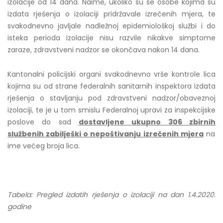
izolacije od 14 dana. Naime, ukoliko su se osobe kojima su
izdata rješenja o izolaciji pridržavale izrečenih mjera, te
svakodnevno javljale nadležnoj epidemiološkoj službi i do
isteka perioda izolacije nisu razvile nikakve simptome
zaraze, zdravstveni nadzor se okončava nakon 14 dana.
Kantonalni policijski organi svakodnevno vrše kontrole lica
kojima su od strane federalnih sanitarnih inspektora izdata
rješenja o stavljanju pod zdravstveni nadzor/obaveznoj
izolaciji, te je u tom smislu Federalnoj upravi za inspekcijske
poslove do sad
dostavljene ukupno
306
zbirn
ih
služben
ih
zabilješk
i
o nepoštivanju izrečenih mjera
na
ime većeg broja lica.
Tabela: Pregled izdatih rješenja o izolaciji na dan 1.4.2020.
godine