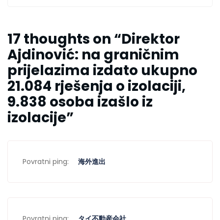
17 thoughts on “
Direktor
Ajdinović: na graničnim
prijelazima izdato ukupno
21.084 rješenja o izolaciji,
9.838 osoba izašlo iz
izolacije
”
Povratni ping:
海外進出
Povratni ping:
タイ不動産会社