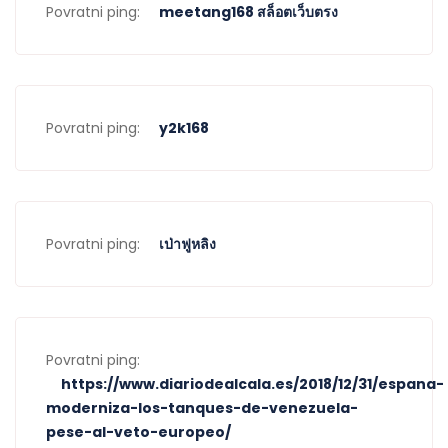
Povratni ping:
meetang168 สล็อตเว็บตรง
Povratni ping:
y2k168
Povratni ping:
เป่าฟูหลิง
Povratni ping:
https://www.diariodealcala.es/2018/12/31/espana-
moderniza-los-tanques-de-venezuela-
pese-al-veto-europeo/