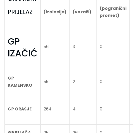
(pogranični
PRIJELAZ
(izolacija)
(vozači)
promet)
GP
56
3
0
IZAČIĆ
GP
55
2
0
KAMENSKO
GP ORAŠJE
264
4
0
GP BIJAČA
25
26
0