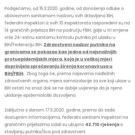
Podsjećamo, od 15.3.2020. godine, od donošenja odluke o
obaveznom sanitarnom nadzoru svih državljana BiH,
federalni inspektori iz svih 10 inspektorata raspoređeni su na
14 graničnih prijelaza BiH na području FBiH, gdje u tri smjene
vrše 24-satnu sanitarnu kontrolu putnika pri ulasku u
BiH/Federaciju BiH.
Zdravstveni nadzor putnika na
granicama se pokazao kao jedna od najsnažnijih
protuepidemijskih mjera, koja je u velikoj mjeri
doprinijela sprečavanju širenja koronavirusa u
BiH/FBiH
.
Zbog toga će, prema najavama nadležnih
zdravstvenih organa, mjera samoizolacije za sve koji ulaze u
BiH ostati na snazi dok se ne dobije uvjerenje da je njeno
ukidanje epidemiološki dozvoljeno.
Zaključno s danom 17.5.2020. godine, prema do sada
dostupnim informacijama, federalni sanitarni inspektori na
graničnim prijelazima izdali su ukupno
42.710
rješenja
o
stavljanju putnika/lica pod zdravstveni