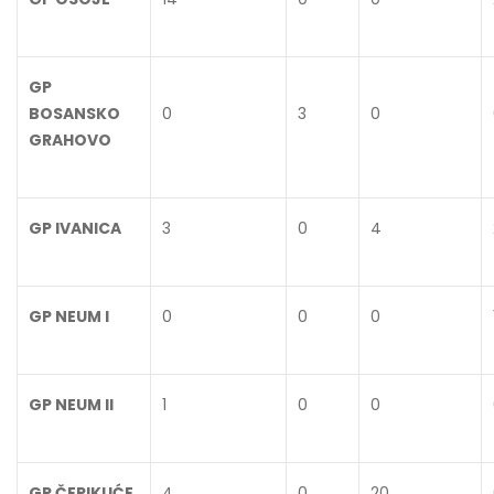
GP
BOSANSKO
0
3
0
GRAHOVO
GP IVANICA
3
0
4
GP NEUM I
0
0
0
GP NEUM II
1
0
0
GP ČEPIKUĆE
4
0
20