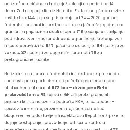
nadzor/ograničenom kretanju/izolaciji na period od 14
dana. Za kategorije lica iz Naredbe Federalnog štaba civilne
zaštite broj 144, koja se primjenuje od 24.4.2020. godine,
federalni sanitarni inspektori su tokom jučerašnjeg dana na
graničnim prijelazima izdali ukupno
716
rješenja o stavljanju
pod zdravstveni nadzor odnosno ograničenju kretanja van
mjesta boravka, i to
547
rješenja o izolaciji, te
54
rješenja za
vozače,
37
rješenja za pogranični promet i
78
za
prekogranične radnike.
Nadzorima i mjerama federalnih inspektora je, prema do
sad dostupnim podacima, od početka primjene mjera
obuhvaćeno ukupno
4.672 lica – državljana BiH s
prebivalištem u RS
koji su u BiH ušli preko graničnih
prijelaza koji se nalaze na području FBiH, te su podaci –
spiskovi s imenima, prezimenima, i adresama lica
blagovremeno dostavljeni Inspektoratu Republike Srpske na
daljnje postupanje i provođenje, odnosno kontrolu
provođenja mjera izolacije/karantina. Isto vrijedi i za
472