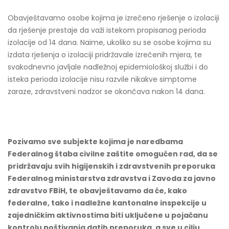
Obavještavamo osobe kojima je izrečeno rješenje o izolaciji
da rješenje prestaje da važi istekom propisanog perioda
izolacije od 14 dana. Naime, ukoliko su se osobe kojima su
izdata rješenja o izolaciji pridržavale izrečenih mjera, te
svakodnevno javljale nadležnoj epidemiološkoj službi i do
isteka perioda izolacije nisu razvile nikakve simptome
zaraze, zdravstveni nadzor se okončava nakon 14 dana.
Pozivamo sve subjekte kojima je naredbama
Federalnog štaba civilne zaštite omogućen rad, da se
pridržavaju svih higijenskih i zdravstvenih preporuka
Federalnog ministarstva zdravstva i Zavoda za javno
zdravstvo FBiH, te obavještavamo da će, kako
federalne, tako i nadležne kantonalne inspekcije u
zajedničkim aktivnostima biti uključene u pojačanu
kontrolu poštivanja datih preporuka, a sve u cilju