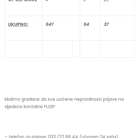
UKUPNO:
547
54
37
Molimo građane da sve uočene nepravilnosti prijave na
sljedeće kontakte FUZIP:
– telefon za prijave: 033 /22 66 44 (otvoren 24 sata)