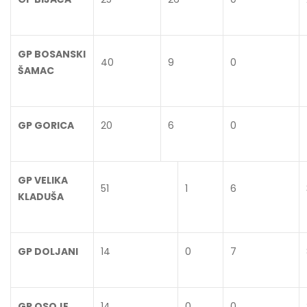
GP BOSANSKI
40
9
0
ŠAMAC
GP GORICA
20
6
0
GP VELIKA
51
1
6
KLADUŠA
GP DOLJANI
14
0
7
GP OSOJE
14
0
0