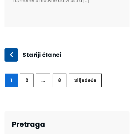
razmotrene redovne aktivnosti u […]
Stariji članci
1
2
…
8
Slijedeće
Pretraga