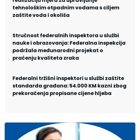
realizaciju mjera za upravljanje
tehnološkim otpadnim vodama s ciljem
zaštite voda i okoliša
Stručnost federalnih inspektora u službi
nauke i obrazovanja: Federalna inspekcija
podržala međunarodni projekat o
praćenju kvaliteta zraka
Federalni tržišni inspektori u službi zaštite
standarda građana: 54.000 KM kazni zbog
prekoračenja propisane cijene hljeba