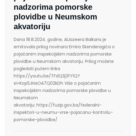
nadzorima pomorske
plovidbe u Neumskom
akvatoriju
Dana 18.8.2024. godine, AlJazeera Balkans je
emitovala prilog novinara Emira Skenderagića o
pojačanim inspekcijskim nadzorima pomorske
plovidbe u Neumskom akvatoriju. Prilog možete
pogledati putem linka
https://youtu.be/TFdQ3j3fY1Q?
si=Kop5JHaOA7Q02kDh Više o pojačanim
inspekcijskim nadzorima pomorske plovidbe u
Neumskom
akvatoriju: https://fuzip.gov.ba/federalni-
inspektori-u-neumu-vrse-pojacanu-kontrolu-
pomorske-plovidbe/