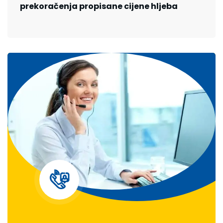
prekoračenja propisane cijene hljeba