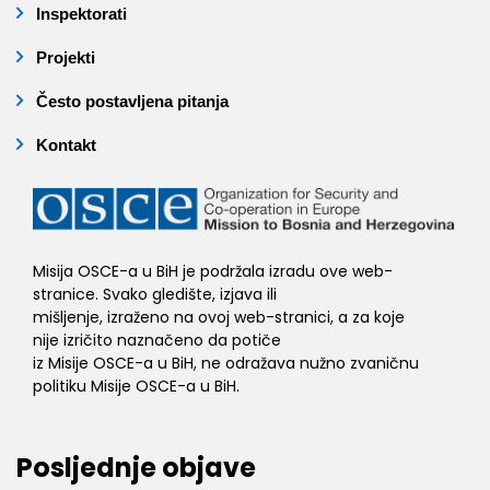
Inspektorati
Projekti
Često postavljena pitanja
Kontakt
Misija OSCE-a u BiH je podržala izradu ove web-
stranice. Svako gledište, izjava ili
mišljenje, izraženo na ovoj web-stranici, a za koje
nije izričito naznačeno da potiče
iz Misije OSCE-a u BiH, ne odražava nužno zvaničnu
politiku Misije OSCE-a u BiH.
Posljednje objave