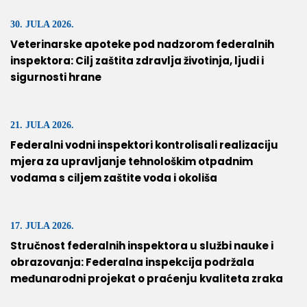
30. JULA 2026.
Veterinarske apoteke pod nadzorom federalnih
inspektora: Cilj zaštita zdravlja životinja, ljudi i
sigurnosti hrane
21. JULA 2026.
Federalni vodni inspektori kontrolisali realizaciju
mjera za upravljanje tehnološkim otpadnim
vodama s ciljem zaštite voda i okoliša
17. JULA 2026.
Stručnost federalnih inspektora u službi nauke i
obrazovanja: Federalna inspekcija podržala
međunarodni projekat o praćenju kvaliteta zraka