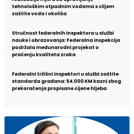
tehnološkim otpadnim vodama s ciljem
zaštite voda i okoliša
Stručnost federalnih inspektora u službi
nauke i obrazovanja: Federalna inspekcija
podržala međunarodni projekat o
praćenju kvaliteta zraka
Federalni tržišni inspektori u službi zaštite
standarda građana: 54.000 KM kazni zbog
prekoračenja propisane cijene hljeba