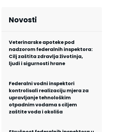
Novosti
Veterinarske apoteke pod
nadzorom federalnih inspektora:
Cilj zaštita zdravlja životinja,
ljudi i sigurnosti hrane
Federalni vodni inspektori
kontrolisali realizaciju mjera za
upravljanje tehnološkim
otpadnim vodama s ciljem
zaštite voda i okoliša
Stručnost federalnih inspektora u