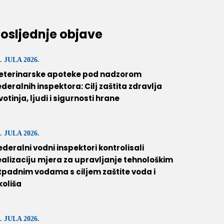
osljednje objave
. JULA 2026.
eterinarske apoteke pod nadzorom
ederalnih inspektora: Cilj zaštita zdravlja
ivotinja, ljudi i sigurnosti hrane
. JULA 2026.
ederalni vodni inspektori kontrolisali
ealizaciju mjera za upravljanje tehnološkim
tpadnim vodama s ciljem zaštite voda i
koliša
. JULA 2026.