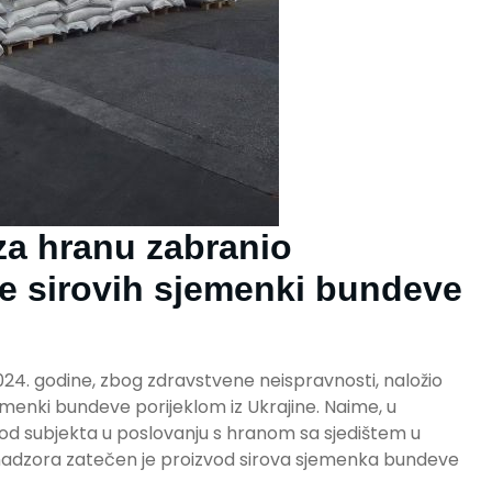
za hranu zabranio
e sirovih sjemenki bundeve
024. godine, zbog zdravstvene neispravnosti, naložio
jemenki bundeve porijeklom iz Ukrajine. Naime, u
d subjekta u poslovanju s hranom sa sjedištem u
 nadzora zatečen je proizvod sirova sjemenka bundeve