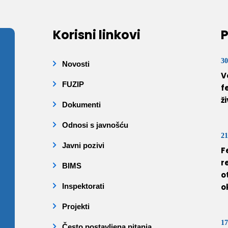
Korisni linkovi
P
30
Novosti
V
FUZIP
f
ž
Dokumenti
Odnosi s javnošću
21
Javni pozivi
F
r
BIMS
o
Inspektorati
o
Projekti
17
Često postavljena pitanja