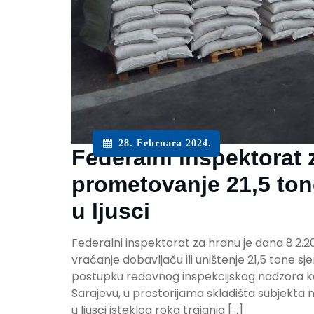
28. Februara 2024.
Federalni inspektorat 
prometovanje 21,5 ton
u ljusci
Federalni inspektorat za hranu je dana 8.2.2
vraćanje dobavljaču ili uništenje 21,5 tone s
postupku redovnog inspekcijskog nadzora ko
Sarajevu, u prostorijama skladišta subjekta
u ljusci isteklog roka trajanja […]