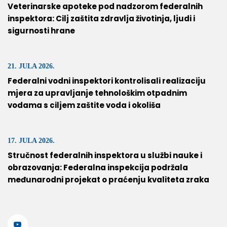
Veterinarske apoteke pod nadzorom federalnih
inspektora: Cilj zaštita zdravlja životinja, ljudi i
sigurnosti hrane
21. JULA 2026.
Federalni vodni inspektori kontrolisali realizaciju
mjera za upravljanje tehnološkim otpadnim
vodama s ciljem zaštite voda i okoliša
17. JULA 2026.
Stručnost federalnih inspektora u službi nauke i
obrazovanja: Federalna inspekcija podržala
međunarodni projekat o praćenju kvaliteta zraka