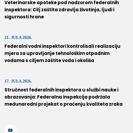
Veterinarske apoteke pod nadzorom federalnih
inspektora: Cilj zaštita zdravlja životinja, ljudi i
sigurnosti hrane
21. JULA 2026.
Federalni vodni inspektori kontrolisali realizaciju
mjera za upravljanje tehnološkim otpadnim
vodama s ciljem zaštite voda i okoliša
17. JULA 2026.
Stručnost federalnih inspektora u službi nauke i
obrazovanja: Federalna inspekcija podržala
međunarodni projekat o praćenju kvaliteta zraka