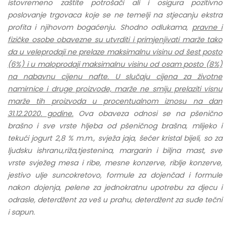
istovremeno zaštite potrošači ali i osigura pozitivno
poslovanje trgovaca koje se ne temelji na stjecanju ekstra
profita i njihovom bogaćenju.
Shodno odlukama,
pravne i
fizičke osobe obavezne su utvrditi i primjenjivati marže tako
da u veleprodaji ne prelaze maksimalnu visinu od šest posto
(6%) i u maloprodaji maksimalnu visinu od osam posto (8%)
na nabavnu cijenu nafte. U slučaju cijena za životne
namirnice i druge proizvode, marže ne smiju prelaziti visnu
marže tih proizvoda u procentualnom iznosu na dan
31.12.2020. godine.
Ova obaveza odnosi se na
pšenično
brašno i sve vrste hljeba od pšeničnog brašna, mlijeko i
tekući jogurt 2,8 % m.m., svježa jaja, šećer kristal bijeli, so za
ljudsku ishranu,riža,tjestenina, margarin i biljna mast, sve
vrste svježeg mesa i ribe, mesne konzerve, riblje konzerve,
jestivo ulje suncokretovo, formule za dojenčad i formule
nakon dojenja, pelene za jednokratnu upotrebu za djecu i
odrasle, deterdžent za veš u prahu, deterdžent za suđe tečni
i sapun.