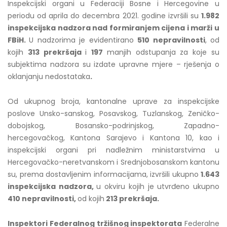
Inspekcijski organi u Federaciji Bosne i Hercegovine u
periodu od aprila do decembra 2021. godine izvršili su
1.982
inspekcijska nadzora nad formiranjem cijena i marži u
FBiH.
U nadzorima je evidentirano
510 nepravilnosti
, od
kojih
313 prekršaja
i
197
manjih odstupanja za koje su
subjektima nadzora su izdate upravne mjere – rješenja o
oklanjanju nedostataka
.
Od ukupnog broja, kantonalne uprave za inspekcijske
poslove Unsko-sanskog, Posavskog, Tuzlanskog, Zeničko-
dobojskog, Bosansko-podrinjskog, Zapadno-
hercegovačkog, Kantona Sarajevo i Kantona 10, kao i
inspekcijski organi pri nadležnim ministarstvima u
Hercegovačko-neretvanskom i Srednjobosanskom kantonu
su, prema dostavljenim informacijama, izvršili ukupno
1.643
inspekcijska nadzora,
u okviru kojih je utvrđeno ukupno
410 nepravilnosti,
od kojih
213 prekršaja.
Inspektori Federalnog tržišnog inspektorata
Federalne