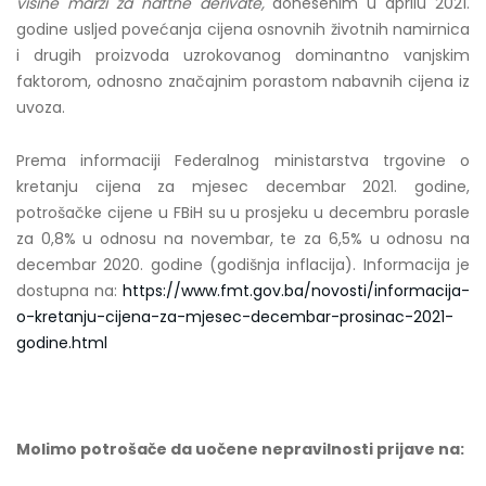
visine marži za naftne derivate,
donesenim u aprilu 2021.
godine usljed povećanja cijena osnovnih životnih namirnica
i drugih proizvoda uzrokovanog dominantno vanjskim
faktorom, odnosno značajnim porastom nabavnih cijena iz
uvoza.
Prema informaciji Federalnog ministarstva trgovine o
kretanju cijena za mjesec decembar 2021. godine,
potrošačke cijene u FBiH su u prosjeku u decembru porasle
za 0,8% u odnosu na novembar, te za 6,5% u odnosu na
decembar 2020. godine (godišnja inflacija). Informacija je
dostupna na:
https://www.fmt.gov.ba/novosti/informacija-
o-kretanju-cijena-za-mjesec-decembar-prosinac-2021-
godine.html
Molimo potrošače da uočene
nepravilnosti prijave na: