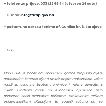
– telefon za prijave: 033 /22 66 44 (otvoren 24 sata)
– e-mail:
info@fuzip.gov.ba
– poštom, na adresu Fehima ef. Čurčića br. 6, Sarajevo
.
– KRAJ –
Vlada FBiH je početkom aprila 2021. godine propisala mjere
neposredne kontrole cijena utvrđivanjem maksimalne visine
marži za osnovne životne namirnice i naftne derivate, s
ciljem svođenja marži na ekonomski opravdan nivo
primjeren socio-ekomskim prilikama uzrokovanim teškom
epidemiološkom situacijom, te vodeći računa da se