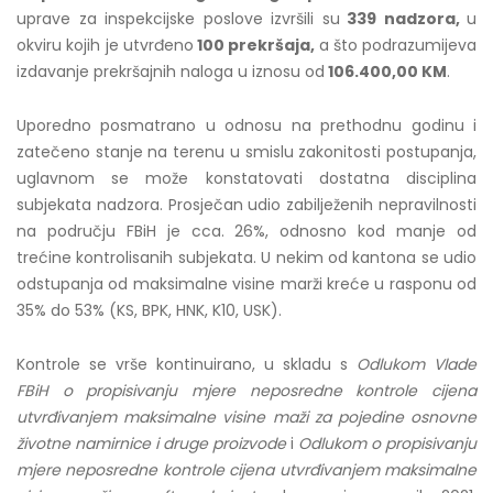
uprave za inspekcijske poslove izvršili su
339 nadzora,
u
okviru kojih je utvrđeno
100 prekršaja,
a što podrazumijeva
izdavanje prekršajnih naloga u iznosu od
106.400,00 KM
.
Uporedno posmatrano u odnosu na prethodnu godinu i
zatečeno stanje na terenu u smislu zakonitosti postupanja,
uglavnom se može konstatovati dostatna disciplina
subjekata nadzora. Prosječan udio zabilježenih nepravilnosti
na području FBiH je cca. 26%, odnosno kod manje od
trećine kontrolisanih subjekata. U nekim od kantona se udio
odstupanja od maksimalne visine marži kreće u rasponu od
35% do 53% (KS, BPK, HNK, K10, USK).
Kontrole se vrše kontinuirano, u skladu s
Odlukom Vlade
FBiH o propisivanju mjere neposredne kontrole cijena
utvrđivanjem maksimalne visine maži za pojedine osnovne
životne namirnice i druge proizvode
i
Odlukom o propisivanju
mjere neposredne kontrole cijena utvrđivanjem maksimalne