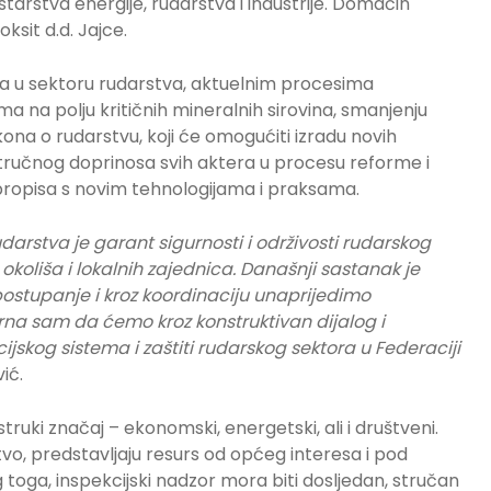
arstva energije, rudarstva i industrije. Domaćin
ksit d.d. Jajce.
ma u sektoru rudarstva, aktuelnim procesima
a na polju kritičnih mineralnih sirovina, smanjenju
ona o rudarstvu, koji će omogućiti izradu novih
tručnog doprinosa svih aktera u procesu reforme i
propisa s novim tehnologijama i praksama.
udarstva je garant sigurnosti i održivosti rudarskog
okoliša i lokalnih zajednica. Današnji sastanak je
postupanje i kroz koordinaciju unaprijedimo
urna sam da ćemo kroz konstruktivan dijalog i
cijskog sistema i zaštiti rudarskog sektora u Federaciji
ić.
truki značaj – ekonomski, energetski, ali i društveni.
vo, predstavljaju resurs od općeg interesa i pod
oga, inspekcijski nadzor mora biti dosljedan, stručan