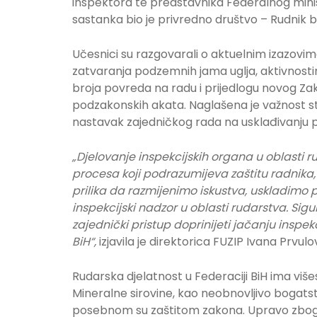
inspektora te predstavnika Federalnog minist
sastanka bio je privredno društvo – Rudnik bo
Učesnici su razgovarali o aktuelnim izazovi
zatvaranja podzemnih jama uglja, aktivnostim
broja povreda na radu i prijedlogu novog Zak
podzakonskih akata. Naglašena je važnost s
nastavak zajedničkog rada na usklađivanju 
„Djelovanje inspekcijskih organa u oblasti r
procesa koji podrazumijeva zaštitu radnika, 
prilika da razmijenimo iskustva, uskladimo 
inspekcijski nadzor u oblasti rudarstva. Sig
zajednički pristup doprinijeti jačanju inspek
BiH“,
izjavila je direktorica FUZIP Ivana Prvulov
Rudarska djelatnost u Federaciji BiH ima višes
Mineralne sirovine, kao neobnovljivo bogatst
posebnom su zaštitom zakona. Upravo zbog t