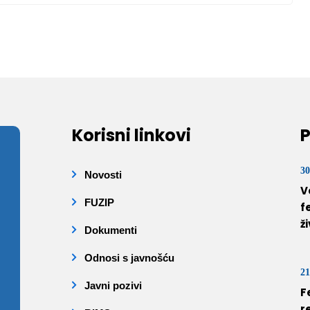
Korisni linkovi
P
30
Novosti
V
FUZIP
f
ž
Dokumenti
Odnosi s javnošću
21
Javni pozivi
F
r