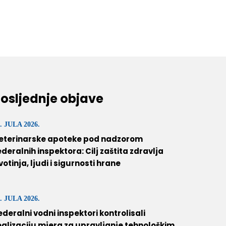
osljednje objave
. JULA 2026.
eterinarske apoteke pod nadzorom
ederalnih inspektora: Cilj zaštita zdravlja
ivotinja, ljudi i sigurnosti hrane
. JULA 2026.
ederalni vodni inspektori kontrolisali
ealizaciju mjera za upravljanje tehnološkim