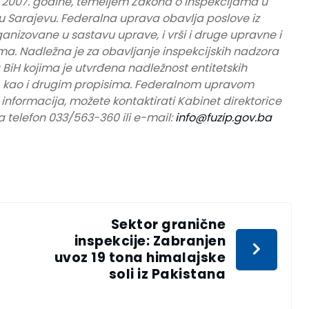
 2007. godine, temeljem Zakona o inspekcijama u
 u Sarajevu. Federalna uprava obavlja poslove iz
ganizovane u sastavu uprave, i vrši i druge upravne i
a. Nadležna je za obavljanje inspekcijskih nadzora
BiH kojima je utvrđena nadležnost entitetskih
a, kao i drugim propisima. Federalnom upravom
e informacija, možete kontaktirati Kabinet direktorice
 telefon 033/563-360 ili e-mail:
info@fuzip.gov.ba
Sektor granične
inspekcije: Zabranjen
uvoz 19 tona himalajske
g
soli iz Pakistana