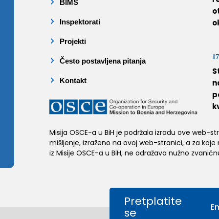
BIMS
o
Inspektorati
o
Projekti
17
Često postavljena pitanja
S
Kontakt
n
p
k
Misija OSCE-a u BiH je podržala izradu ove web-stran
mišljenje, izraženo na ovoj web-stranici, a za koje
iz Misije OSCE-a u BiH, ne odražava nužno zvaničnu
Pretplatite
se