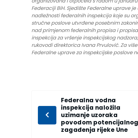
organizovana i otpočela s radom u januaru
Federaciji BiH. Sjedište Federalne uprave je
nadležnosti federalnih inspekcija koje su or
stručne poslove utvrđene posebnim zakonim
nad primjenom federalnih propisa i propisa 
inspekcija za vršenje inspekcijskog nadzor
rukovodi direktorica Ivana Prvulović. Za viš
Federalne uprave za inspekcijske poslove na
Federalna vodna
inspekcija naložila
uzimanje uzoraka
povodom potencijalno
zagađenja rijeke Une