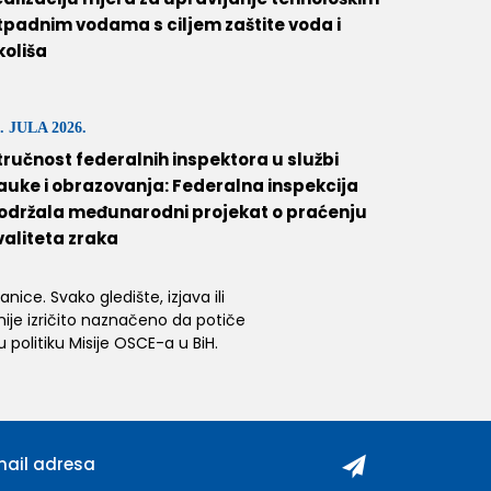
tpadnim vodama s ciljem zaštite voda i
koliša
. JULA 2026.
tručnost federalnih inspektora u službi
auke i obrazovanja: Federalna inspekcija
održala međunarodni projekat o praćenju
valiteta zraka
ice. Svako gledište, izjava ili
 nije izričito naznačeno da potiče
 politiku Misije OSCE-a u BiH.