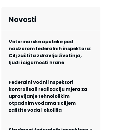
Novosti
Veterinarske apoteke pod
nadzorom federalnih inspektora:
Cilj zaštita zdravlja životinja,
ljudi i sigurnosti hrane
Federalni vodni inspektori
kontrolisali realizaciju mjera za
upravljanje tehnološkim
otpadnim vodama s ciljem
zaštite voda i okoliša
Stručnost federalnih inspektora u