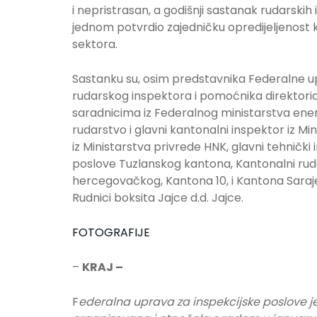
i nepristrasan, a godišnji sastanak rudarskih
jednom potvrdio zajedničku opredijeljenost k
sektora.
Sastanku su, osim predstavnika Federalne u
rudarskog inspektora i pomoćnika direktoric
saradnicima iz Federalnog ministarstva energi
rudarstvo i glavni kantonalni inspektor iz Mi
iz Ministarstva privrede HNK, glavni tehnički
poslove Tuzlanskog kantona, Kantonalni rud
hercegovačkog, Kantona 10, i Kantona Sarajev
Rudnici boksita Jajce d.d. Jajce.
FOTOGRAFIJE
–
KRAJ –
F
ederalna uprava za inspekcijske poslove j