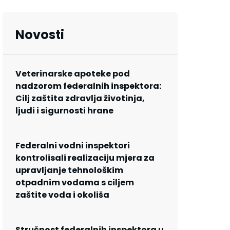
Novosti
Veterinarske apoteke pod
nadzorom federalnih inspektora:
Cilj zaštita zdravlja životinja,
ljudi i sigurnosti hrane
Federalni vodni inspektori
kontrolisali realizaciju mjera za
upravljanje tehnološkim
otpadnim vodama s ciljem
zaštite voda i okoliša
Stručnost federalnih inspektora u