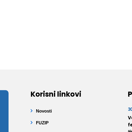
Korisni linkovi
P
3
Novosti
V
FUZIP
f
ž