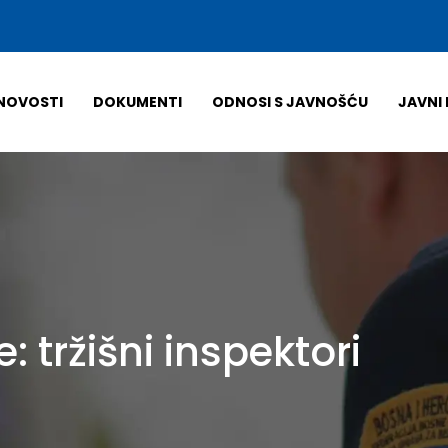
NOVOSTI
DOKUMENTI
ODNOSI S JAVNOŠĆU
JAVNI 
e:
tržišni inspektori