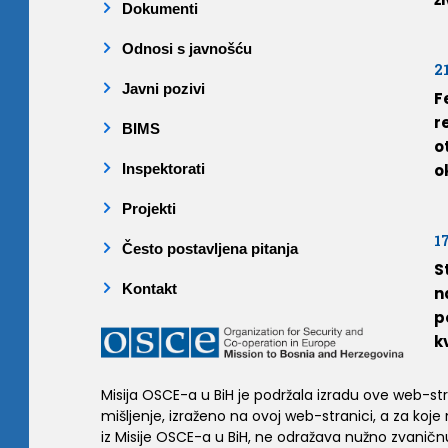
Dokumenti
Odnosi s javnošću
2
Javni pozivi
F
r
BIMS
o
Inspektorati
o
Projekti
1
Često postavljena pitanja
S
Kontakt
n
p
k
Misija OSCE-a u BiH je podržala izradu ove web-stran
mišljenje, izraženo na ovoj web-stranici, a za koje
iz Misije OSCE-a u BiH, ne odražava nužno zvaničnu