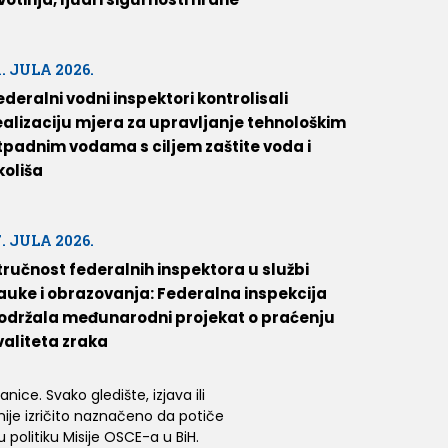
1. JULA 2026.
ederalni vodni inspektori kontrolisali
ealizaciju mjera za upravljanje tehnološkim
tpadnim vodama s ciljem zaštite voda i
koliša
7. JULA 2026.
tručnost federalnih inspektora u službi
auke i obrazovanja: Federalna inspekcija
održala međunarodni projekat o praćenju
valiteta zraka
ice. Svako gledište, izjava ili
 nije izričito naznačeno da potiče
 politiku Misije OSCE-a u BiH.