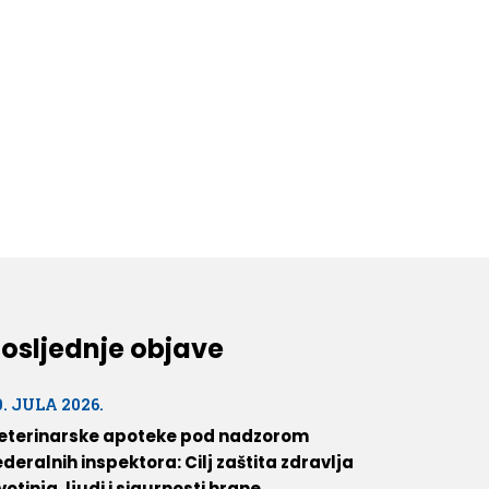
osljednje objave
0. JULA 2026.
eterinarske apoteke pod nadzorom
ederalnih inspektora: Cilj zaštita zdravlja
ivotinja, ljudi i sigurnosti hrane