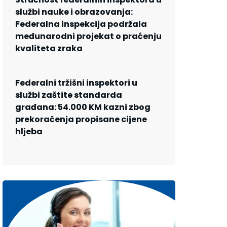
službi nauke i obrazovanja:
Federalna inspekcija podržala
međunarodni projekat o praćenju
kvaliteta zraka
Federalni tržišni inspektori u
službi zaštite standarda
građana: 54.000 KM kazni zbog
prekoračenja propisane cijene
hljeba