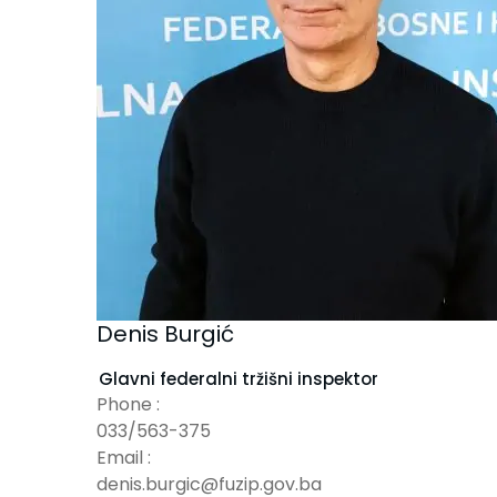
Denis Burgić
Glavni federalni tržišni inspektor
Phone :
033/563-375
Email :
denis.burgic@fuzip.gov.ba