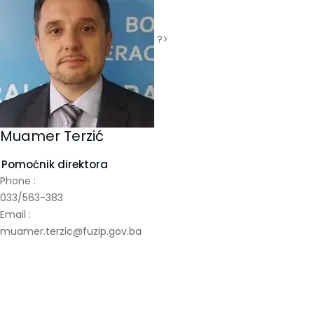
?>
Muamer Terzić
Pomoćnik direktora
Phone :
033/563-383
Email :
muamer.terzic@fuzip.gov.ba