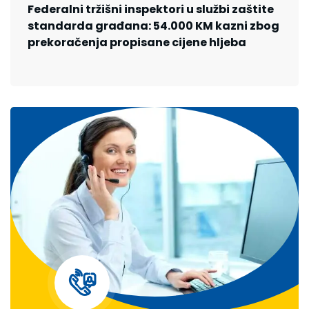
Federalni tržišni inspektori u službi zaštite
standarda građana: 54.000 KM kazni zbog
prekoračenja propisane cijene hljeba