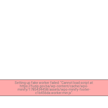
Setting up fake worker failed: "Cannot load script at:
https://fuzip.gov.ba/wp-content/cache/wpo-
minify/1785434458/assets/wpo-minify-footer-
c1b456da.worker.min.js".
Lorem ipsum dolor sit amet, consectetur adipiscing elit. Ut elit tellus,