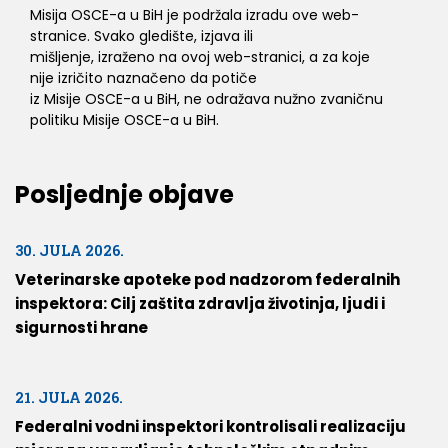
Misija OSCE-a u BiH je podržala izradu ove web-
stranice. Svako gledište, izjava ili
mišljenje, izraženo na ovoj web-stranici, a za koje
nije izričito naznačeno da potiče
iz Misije OSCE-a u BiH, ne odražava nužno zvaničnu
politiku Misije OSCE-a u BiH.
Posljednje objave
30. JULA 2026.
Veterinarske apoteke pod nadzorom federalnih
inspektora: Cilj zaštita zdravlja životinja, ljudi i
sigurnosti hrane
21. JULA 2026.
Federalni vodni inspektori kontrolisali realizaciju