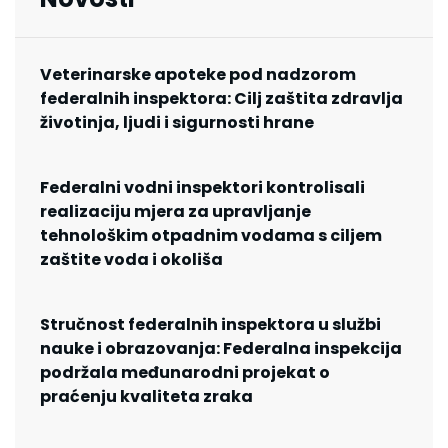
Veterinarske apoteke pod nadzorom
federalnih inspektora: Cilj zaštita zdravlja
životinja, ljudi i sigurnosti hrane
Federalni vodni inspektori kontrolisali
realizaciju mjera za upravljanje
tehnološkim otpadnim vodama s ciljem
zaštite voda i okoliša
Stručnost federalnih inspektora u službi
nauke i obrazovanja: Federalna inspekcija
podržala međunarodni projekat o
praćenju kvaliteta zraka