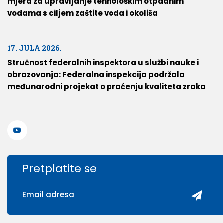
mjera za upravljanje tehnološkim otpadnim
vodama s ciljem zaštite voda i okoliša
17. JULA 2026.
Stručnost federalnih inspektora u službi nauke i
obrazovanja: Federalna inspekcija podržala
međunarodni projekat o praćenju kvaliteta zraka
Pretplatite se