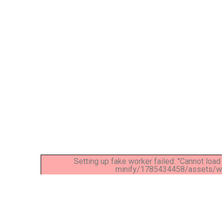
Setting up fake worker failed: "Cannot loa
minify/1785434458/assets/wpo
Lorem ipsum dolor sit amet, consectetur adipiscing eli