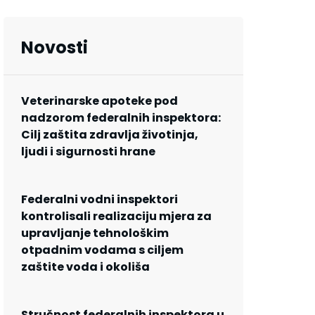
Novosti
Veterinarske apoteke pod
nadzorom federalnih inspektora:
Cilj zaštita zdravlja životinja,
ljudi i sigurnosti hrane
Federalni vodni inspektori
kontrolisali realizaciju mjera za
upravljanje tehnološkim
otpadnim vodama s ciljem
zaštite voda i okoliša
Stručnost federalnih inspektora u