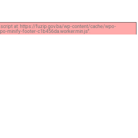
d script at: https://fuzip.gov.ba/wp-content/cache/wpo-
-minify-footer-c1b456da.worker.min.js".
t. Ut elit tellus, luctus nec ullamcorper mattis, pulvinar