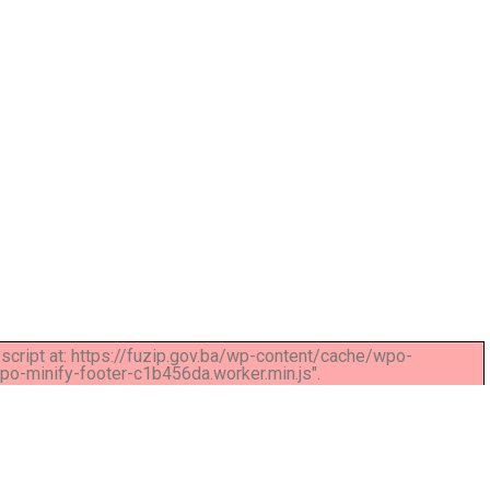
d script at: https://fuzip.gov.ba/wp-content/cache/wpo-
-minify-footer-c1b456da.worker.min.js".
t. Ut elit tellus, luctus nec ullamcorper mattis, pulvinar