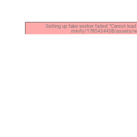
Setting up fake worker failed: "Cannot loa
minify/1785434458/assets/wpo
Lorem ipsum dolor sit amet, consectetur adipiscing eli