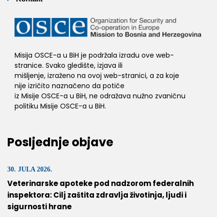
Misija OSCE-a u BiH je podržala izradu ove web-
stranice. Svako gledište, izjava ili
mišljenje, izraženo na ovoj web-stranici, a za koje
nije izričito naznačeno da potiče
iz Misije OSCE-a u BiH, ne odražava nužno zvaničnu
politiku Misije OSCE-a u BiH.
Posljednje objave
30. JULA 2026.
Veterinarske apoteke pod nadzorom federalnih
inspektora: Cilj zaštita zdravlja životinja, ljudi i
sigurnosti hrane