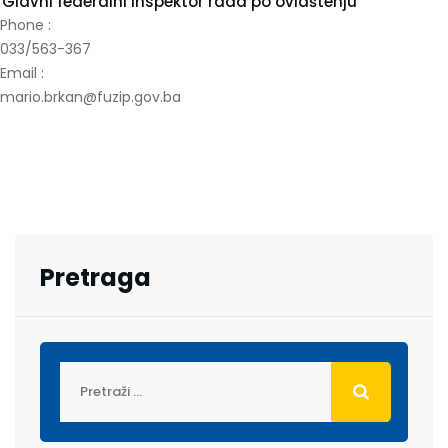
Glavni federalni inspektor rada po ovlaštenju
Phone :
033/563-367
Email :
mario.brkan@fuzip.gov.ba
Pretraga