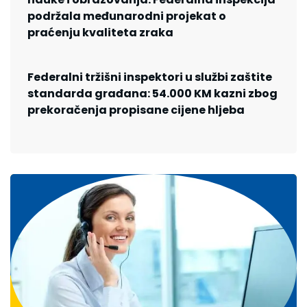
podržala međunarodni projekat o
praćenju kvaliteta zraka
Federalni tržišni inspektori u službi zaštite
standarda građana: 54.000 KM kazni zbog
prekoračenja propisane cijene hljeba