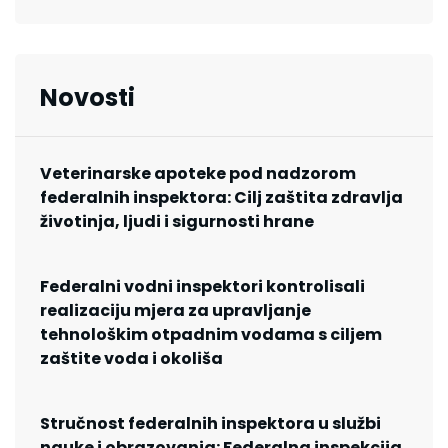
Novosti
Veterinarske apoteke pod nadzorom
federalnih inspektora: Cilj zaštita zdravlja
životinja, ljudi i sigurnosti hrane
Federalni vodni inspektori kontrolisali
realizaciju mjera za upravljanje
tehnološkim otpadnim vodama s ciljem
zaštite voda i okoliša
Stručnost federalnih inspektora u službi
nauke i obrazovanja: Federalna inspekcija