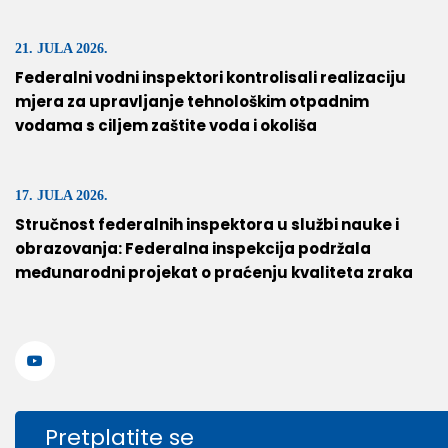
21. JULA 2026.
Federalni vodni inspektori kontrolisali realizaciju
mjera za upravljanje tehnološkim otpadnim
vodama s ciljem zaštite voda i okoliša
17. JULA 2026.
Stručnost federalnih inspektora u službi nauke i
obrazovanja: Federalna inspekcija podržala
međunarodni projekat o praćenju kvaliteta zraka
Pretplatite se