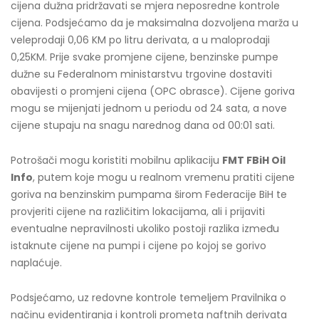
cijena dužna pridržavati se mjera neposredne kontrole
cijena. Podsjećamo da je maksimalna dozvoljena marža u
veleprodaji 0,06 KM po litru derivata, a u maloprodaji
0,25KM. Prije svake promjene cijene, benzinske pumpe
dužne su Federalnom ministarstvu trgovine dostaviti
obavijesti o promjeni cijena (OPC obrasce). Cijene goriva
mogu se mijenjati jednom u periodu od 24 sata, a nove
cijene stupaju na snagu narednog dana od 00:01 sati.
Potrošači mogu koristiti mobilnu aplikaciju
FMT FBiH Oil
Info
, putem koje mogu u realnom vremenu pratiti cijene
goriva na benzinskim pumpama širom Federacije BiH te
provjeriti cijene na različitim lokacijama, ali i prijaviti
eventualne nepravilnosti ukoliko postoji razlika između
istaknute cijene na pumpi i cijene po kojoj se gorivo
naplaćuje.
Podsjećamo, uz redovne kontrole temeljem Pravilnika o
načinu evidentiranja i kontroli prometa naftnih derivata