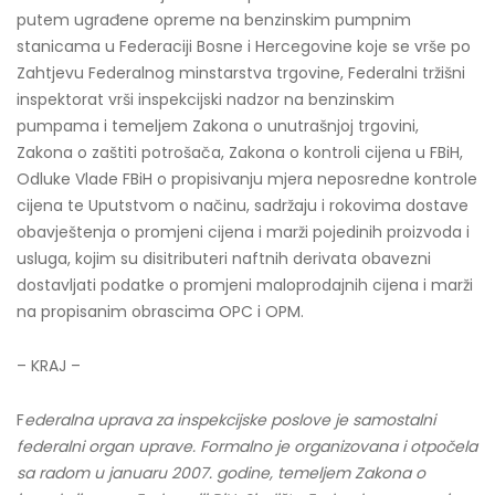
putem ugrađene opreme na benzinskim pumpnim
stanicama u Federaciji Bosne i Hercegovine koje se vrše po
Zahtjevu Federalnog minstarstva trgovine, Federalni tržišni
inspektorat vrši inspekcijski nadzor na benzinskim
pumpama i temeljem Zakona o unutrašnjoj trgovini,
Zakona o zaštiti potrošača, Zakona o kontroli cijena u FBiH,
Odluke Vlade FBiH o propisivanju mjera neposredne kontrole
cijena te Uputstvom o načinu, sadržaju i rokovima dostave
obavještenja o promjeni cijena i marži pojedinih proizvoda i
usluga, kojim su disitributeri naftnih derivata obavezni
dostavljati podatke o promjeni maloprodajnih cijena i marži
na propisanim obrascima OPC i OPM.
– KRAJ –
F
ederalna uprava za inspekcijske poslove je samostalni
federalni organ uprave. Formalno je organizovana i otpočela
sa radom u januaru 2007. godine, temeljem Zakona o