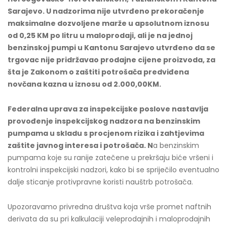
Sarajevo. U nadzorima nije utvrđeno prekoračenje
maksimalne dozvoljene marže u apsolutnom iznosu
od 0,25 KM po litru u maloprodaji, ali je na jednoj
benzinskoj pumpi u Kantonu Sarajevo utvrđeno da se
trgovac nije pridržavao prodajne cijene proizvoda, za
šta je Zakonom o zaštiti potrošača predviđena
novčana kazna u iznosu od 2.000,00KM.
Federalna uprava za inspekcijske poslove nastavlja
provođenje inspekcijskog nadzora na benzinskim
pumpama u skladu s procjenom rizika i zahtjevima
zaštite javnog interesa i potrošača. N
a benzinskim
pumpama koje su ranije zatečene u prekršaju biće vršeni i
kontrolni inspekcijski nadzori, kako bi se spriječilo eventualno
dalje sticanje protivpravne koristi nauštrb potrošača.
Upozoravamo privredna društva koja vrše promet naftnih
derivata da su pri kalkulaciji veleprodajnih i maloprodajnih