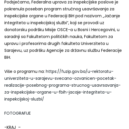
Podsjećamo, Federalna uprava za inspekcijske poslove je
pokrenula poseban program stručnog usavršavanja za
inspekcijske organe u Federaciji BiH pod nazivom „Jačanje
integriteta u inspekcijskoj službi“, koji se provodi uz
donatorsku podršku Misije OSCE-a u Bosni i Hercegovini, u
saradnji sa Fakultetom političkih nauka, Fakultetom za
upravu i profesorima drugih fakulteta Univerziteta u
Sarajevu, uz podršku Agencije za državnu službu Federacije
BiH.
Više o programu na:
https://fuzip.gov.ba/u-rektoratu-
univerziteta-u-sarajevu-svecano-ozvanicen-pocetak-
realizacije-posebnog-programa-strucnog-usavrsavanja-
za-inspekcijske-organe-u-fbih-jacaje-integriteta-u-
inspekcijskoj-sluzbi/
FOTOGRAFIJE
-KRAJ –