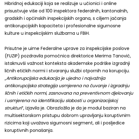
Hibridnoj edukaciji koja se realizuje u učionici i online
prisustvuje više od 100 inspektora federalnih, kantonalnih,
gradskih i općinskih inspekcijskih organa, s ciljem jačanja
antikorupcijskih kapaciteta i profesionalne sigurnosne
kulture u inspekcijskim službama u FBiH.
Prisutne je uime Federalne uprave za inspekcijske poslove
(FUZIP) pozdravila pomoćnica direktorice Merima Tanović,
istaknuvši važnost konteksta akademske podrške izgradnji
ličnih etičkih normi i stvaranju službi otpornih na korupciju.
„
Antikorupcijska edukacija je ujedno i najvažnija
antikorupcijska strategija usmjerena na čuvanje i izgradnju
ličnih i etičkih normi, zasnovana na preventivnom djelovanju
i usmjerena na identifikaciju slabosti u organizacijskoj
strukturi
“, izjavila je. Obrazložila je da je modul baziran na
multisektorskom pristupu dobrom upravljanju koruptivnim
rizicima koji uvažava sigurnosni segment, ali i posljedice
koruptivnih ponašanja.