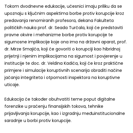
Tokom dvodnevne edukacije, učesnici imaju priliku da se
upoznaju s ključnim aspektima borbe protiv korupcije kroz
predavanja renomiranih profesora, dekana Fakulteta
političkih nauka prof. dr. Seada Turčala, koji će predstaviti
pravne okvire i mehanizme borbe protiv korupcije te
sigurnosne implikacije koje ona ima na državni aparat, prof.
dr. Mirze Smajića, koji će govoriti o korupciji kao hibridnoj
prijetnji i njenim implikacijama na sigurnost i povjerenje u
institucije te doc. dr. Veldina Kadića, koji će kroz praktične
primjere i simulacije koruptivnih scenarija obraditi načine
jačanja integriteta i otpornosti inspektora na koruptivne
uticaje.
Edukacija će također obuhvatiti teme poput digitalne
forenzike u praćenju finansijskih tokova, tehnike
prijavljivanja korupcije, kao i izgradnju međuinstitucionalne
saradnje u borbi protiv korupcije.