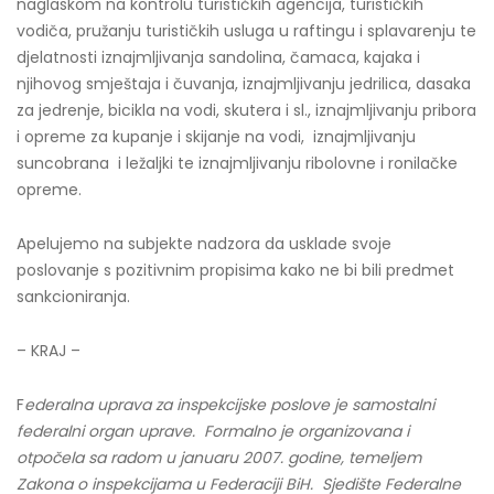
naglaskom na kontrolu turističkih agencija, turističkih
vodiča, pružanju turističkih usluga u raftingu i splavarenju te
djelatnosti iznajmljivanja sandolina, čamaca, kajaka i
njihovog smještaja i čuvanja, iznajmljivanju jedrilica, dasaka
za jedrenje, bicikla na vodi, skutera i sl., iznajmljivanju pribora
i opreme za kupanje i skijanje na vodi, iznajmljivanju
suncobrana i ležaljki te iznajmljivanju ribolovne i ronilačke
opreme.
Apelujemo na subjekte nadzora da usklade svoje
poslovanje s pozitivnim propisima kako ne bi bili predmet
sankcioniranja.
– KRAJ –
F
ederalna uprava za inspekcijske poslove je samostalni
federalni organ uprave. Formalno je organizovana i
otpočela sa radom u januaru 2007. godine, temeljem
Zakona o inspekcijama u Federaciji BiH. Sjedište Federalne