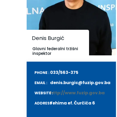
Denis Burgić
Glavni federalni tržišni
inspektor
?>
033/563-375
PHONE :
denis.burgic@fuzip.gov.ba
EMAIL :
http://www.fuzip.gov.ba
WEBSITE :
Fehima ef. Čurčića 6
ADDRESS :