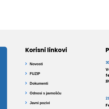
Korisni linkovi
P
3
Novosti
V
FUZIP
f
ž
Dokumenti
Odnosi s javnošću
2
Javni pozivi
F