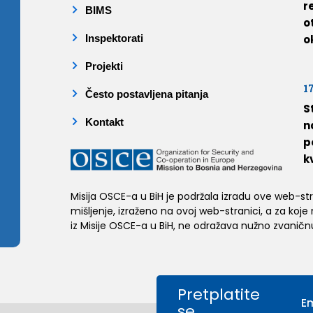
r
BIMS
o
Inspektorati
o
Projekti
1
Često postavljena pitanja
S
Kontakt
n
p
k
Misija OSCE-a u BiH je podržala izradu ove web-stran
mišljenje, izraženo na ovoj web-stranici, a za koje
iz Misije OSCE-a u BiH, ne odražava nužno zvaničnu
Pretplatite
se