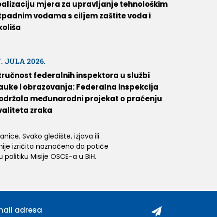
ealizaciju mjera za upravljanje tehnološkim
tpadnim vodama s ciljem zaštite voda i
koliša
7. JULA 2026.
tručnost federalnih inspektora u službi
auke i obrazovanja: Federalna inspekcija
održala međunarodni projekat o praćenju
valiteta zraka
ice. Svako gledište, izjava ili
 nije izričito naznačeno da potiče
 politiku Misije OSCE-a u BiH.