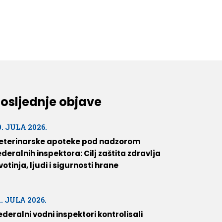
osljednje objave
0. JULA 2026.
eterinarske apoteke pod nadzorom
ederalnih inspektora: Cilj zaštita zdravlja
ivotinja, ljudi i sigurnosti hrane
1. JULA 2026.
ederalni vodni inspektori kontrolisali