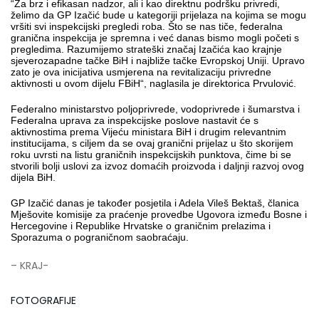
“Za brz i efikasan nadzor, ali i kao direktnu podršku privredi,
želimo da GP Izačić bude u kategoriji prijelaza na kojima se mogu
vršiti svi inspekcijski pregledi roba. Što se nas tiče, federalna
granična inspekcija je spremna i već danas bismo mogli početi s
pregledima. Razumijemo strateški značaj Izačića kao krajnje
sjeverozapadne tačke BiH i najbliže tačke Evropskoj Uniji. Upravo
zato je ova inicijativa usmjerena na revitalizaciju privredne
aktivnosti u ovom dijelu FBiH“, naglasila je direktorica Prvulović.
Federalno ministarstvo poljoprivrede, vodoprivrede i šumarstva i
Federalna uprava za inspekcijske poslove nastavit će s
aktivnostima prema Vijeću ministara BiH i drugim relevantnim
institucijama, s ciljem da se ovaj granični prijelaz u što skorijem
roku uvrsti na listu graničnih inspekcijskih punktova, čime bi se
stvorili bolji uslovi za izvoz domaćih proizvoda i daljnji razvoj ovog
dijela BiH.
GP Izačić danas je također posjetila i Adela Vileš Bektaš, članica
Mješovite komisije za praćenje provedbe Ugovora između Bosne i
Hercegovine i Republike Hrvatske o graničnim prelazima i
Sporazuma o pograničnom saobraćaju.
– KRAJ-
FOTOGRAFIJE