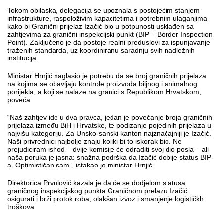
Tokom obilaska, delegacija se upoznala s postojećim stanjem
infrastrukture, raspoloživim kapacitetima i potrebnim ulaganjima
kako bi Granični prijelaz Izačić bio u potpunosti usklađen sa
zahtjevima za granični inspekcijski punkt (BIP – Border Inspection
Point). Zaključeno je da postoje realni preduslovi za ispunjavanje
traženih standarda, uz koordiniranu saradnju svih nadležnih
institucija.
Ministar Hrnjić naglasio je potrebu da se broj graničnih prijelaza
na kojima se obavljaju kontrole proizvoda biljnog i animalnog
porijekla, a koji se nalaze na granici s Republikom Hrvatskom,
poveća.
“Naš zahtjev ide u dva pravca, jedan je povećanje broja graničnih
prijelaza između BiH i Hrvatske, te podizanje pojedinih prijelaza u
najvišu kategoriju. Za Unsko-sanski kanton najznačajniji je Izačić.
Naši privrednici najbolje znaju koliki bi to iskorak bio. Ne
prejudiciram ishod – dvije komisije će odraditi svoj dio posla – ali
naša poruka je jasna: snažna podrška da Izačić dobije status BIP-
a. Optimističan sam”, istakao je
ministar Hrnjić.
Direktorica Prvulović kazala je da će se dodjelom statusa
graničnog inspekcijskog punkta Graničnom prelazu Izačić
osigurati i brži protok roba, olakšan izvoz i smanjenje logističkh
troškova.