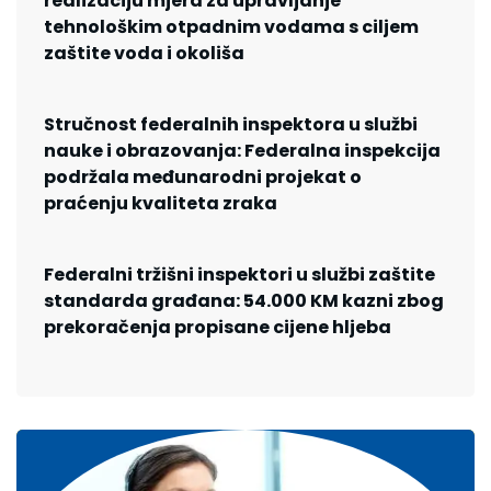
realizaciju mjera za upravljanje
tehnološkim otpadnim vodama s ciljem
zaštite voda i okoliša
Stručnost federalnih inspektora u službi
nauke i obrazovanja: Federalna inspekcija
podržala međunarodni projekat o
praćenju kvaliteta zraka
Federalni tržišni inspektori u službi zaštite
standarda građana: 54.000 KM kazni zbog
prekoračenja propisane cijene hljeba