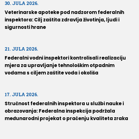
30. JULA 2026.
Veterinarske apoteke pod nadzorom federalnih
inspektora: Cilj zaštita zdravlja životinja, ljudi i
sigurnosti hrane
21. JULA 2026.
Federalni vodni inspektori kontrolisali realizaciju
mjera za upravljanje tehnološkim otpadnim
vodama s ciljem zaštite voda i okoliša
17. JULA 2026.
Stručnost federalnih inspektora u službi nauke i
obrazovanja: Federalna inspekcija podržala
međunarodni projekat o praćenju kvaliteta zraka