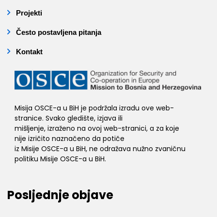
Projekti
Često postavljena pitanja
Kontakt
Misija OSCE-a u BiH je podržala izradu ove web-
stranice. Svako gledište, izjava ili
mišljenje, izraženo na ovoj web-stranici, a za koje
nije izričito naznačeno da potiče
iz Misije OSCE-a u BiH, ne odražava nužno zvaničnu
politiku Misije OSCE-a u BiH.
Posljednje objave