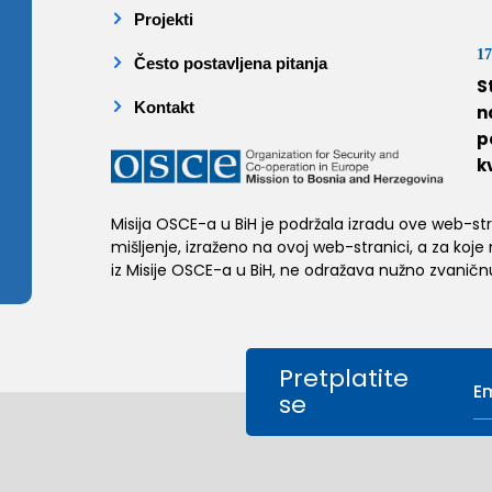
Projekti
17
Često postavljena pitanja
S
Kontakt
n
p
k
Misija OSCE-a u BiH je podržala izradu ove web-stran
mišljenje, izraženo na ovoj web-stranici, a za koje
iz Misije OSCE-a u BiH, ne odražava nužno zvaničnu
Pretplatite
se