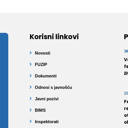
Korisni linkovi
P
30
Novosti
V
FUZIP
f
ž
Dokumenti
Odnosi s javnošću
21
Javni pozivi
F
r
BIMS
o
Inspektorati
o