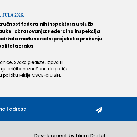
. JULA 2026.
tručnost federalnih inspektora u službi
auke i obrazovanja: Federalna inspekcija
održala međunarodni projekat o praćenju
valiteta zraka
ice. Svako gledište, izjava ili
 nije izričito naznačeno da potiče
 politiku Misije OSCE-a u BiH.
Development by
Lilium Digital
.