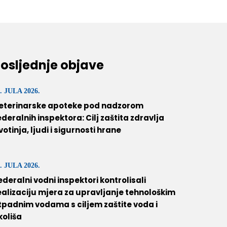
osljednje objave
. JULA 2026.
eterinarske apoteke pod nadzorom
ederalnih inspektora: Cilj zaštita zdravlja
ivotinja, ljudi i sigurnosti hrane
. JULA 2026.
ederalni vodni inspektori kontrolisali
ealizaciju mjera za upravljanje tehnološkim
tpadnim vodama s ciljem zaštite voda i
koliša