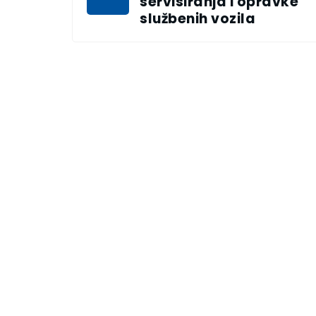
servisiranja i opravke
službenih vozila