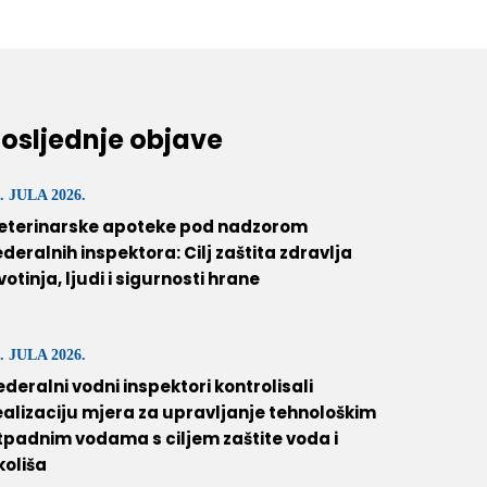
osljednje objave
. JULA 2026.
eterinarske apoteke pod nadzorom
ederalnih inspektora: Cilj zaštita zdravlja
ivotinja, ljudi i sigurnosti hrane
. JULA 2026.
ederalni vodni inspektori kontrolisali
ealizaciju mjera za upravljanje tehnološkim
tpadnim vodama s ciljem zaštite voda i
koliša