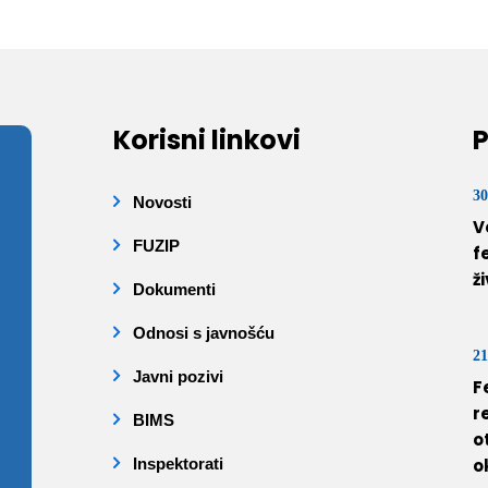
Korisni linkovi
P
30
Novosti
V
FUZIP
f
ž
Dokumenti
Odnosi s javnošću
21
Javni pozivi
F
r
BIMS
o
Inspektorati
o