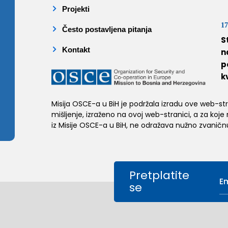
Projekti
17
Često postavljena pitanja
S
Kontakt
n
p
k
Misija OSCE-a u BiH je podržala izradu ove web-stran
mišljenje, izraženo na ovoj web-stranici, a za koje
iz Misije OSCE-a u BiH, ne odražava nužno zvaničnu
Pretplatite
se