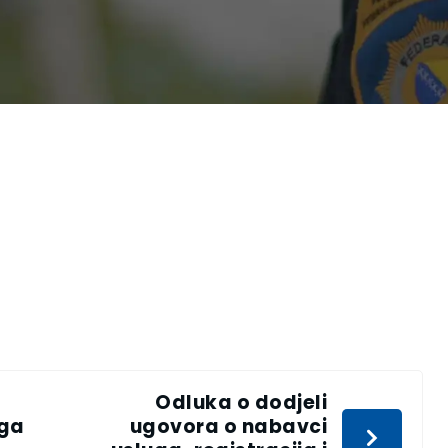
Odluka o dodjeli
uga
ugovora o nabavci