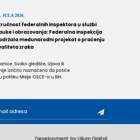
. JULA 2026.
tručnost federalnih inspektora u službi
auke i obrazovanja: Federalna inspekcija
održala međunarodni projekat o praćenju
valiteta zraka
ice. Svako gledište, izjava ili
 nije izričito naznačeno da potiče
 politiku Misije OSCE-a u BiH.
Development by
Lilium Digital
.