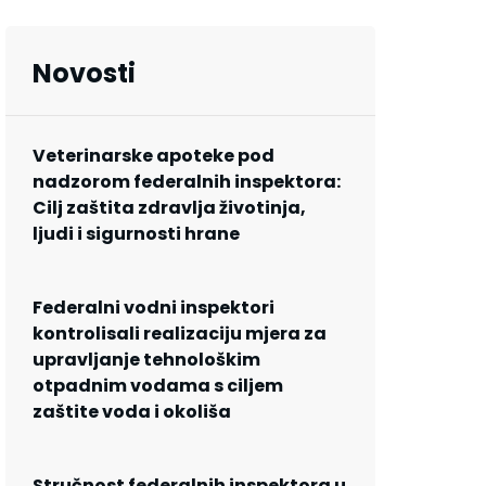
Novosti
Veterinarske apoteke pod
nadzorom federalnih inspektora:
Cilj zaštita zdravlja životinja,
ljudi i sigurnosti hrane
Federalni vodni inspektori
kontrolisali realizaciju mjera za
upravljanje tehnološkim
otpadnim vodama s ciljem
zaštite voda i okoliša
Stručnost federalnih inspektora u