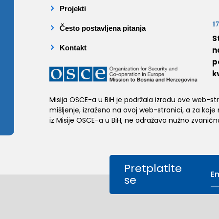
Projekti
17
Često postavljena pitanja
S
Kontakt
n
p
k
Misija OSCE-a u BiH je podržala izradu ove web-stran
mišljenje, izraženo na ovoj web-stranici, a za koje
iz Misije OSCE-a u BiH, ne odražava nužno zvaničnu
Pretplatite
se