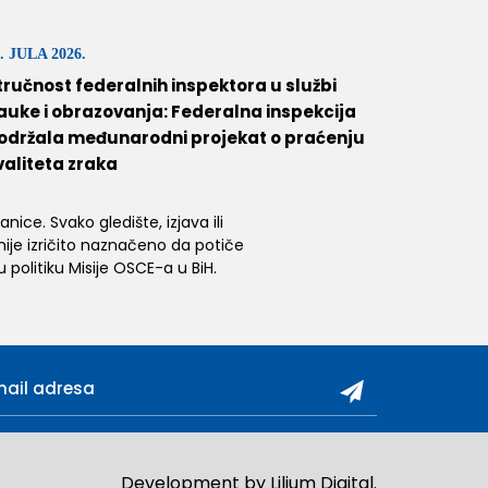
. JULA 2026.
tručnost federalnih inspektora u službi
auke i obrazovanja: Federalna inspekcija
održala međunarodni projekat o praćenju
valiteta zraka
ice. Svako gledište, izjava ili
 nije izričito naznačeno da potiče
 politiku Misije OSCE-a u BiH.
Development by
Lilium Digital
.