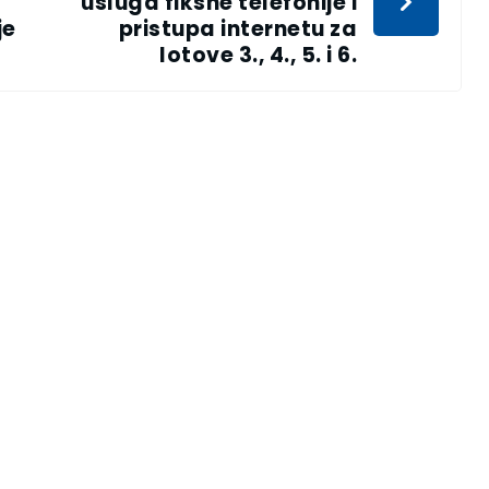
usluga fiksne telefonije i
je
pristupa internetu za
lotove 3., 4., 5. i 6.