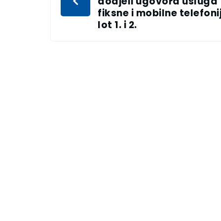
dodjeli ugovora usluga
fiksne i mobilne telefoni
lot 1. i 2.