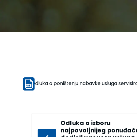
Odluka o poništenju nabavke usluga servisira
Odluka o izboru
najpovoljnijeg ponuđača