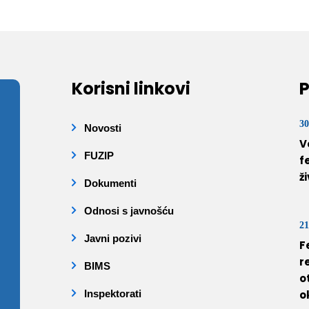
Korisni linkovi
P
30
Novosti
V
FUZIP
f
ž
Dokumenti
Odnosi s javnošću
21
Javni pozivi
F
r
BIMS
o
Inspektorati
o