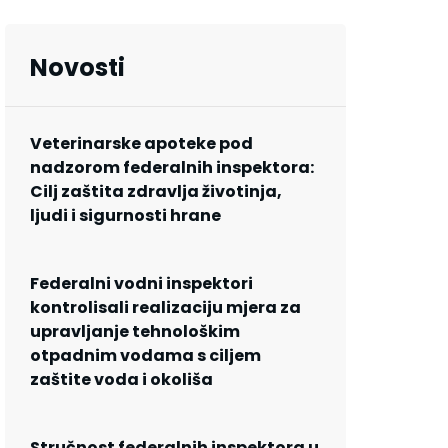
Novosti
Veterinarske apoteke pod
nadzorom federalnih inspektora:
Cilj zaštita zdravlja životinja,
ljudi i sigurnosti hrane
Federalni vodni inspektori
kontrolisali realizaciju mjera za
upravljanje tehnološkim
otpadnim vodama s ciljem
zaštite voda i okoliša
Stručnost federalnih inspektora u