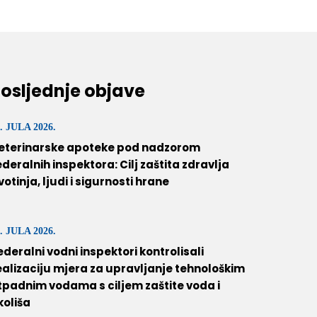
osljednje objave
. JULA 2026.
eterinarske apoteke pod nadzorom
ederalnih inspektora: Cilj zaštita zdravlja
ivotinja, ljudi i sigurnosti hrane
. JULA 2026.
ederalni vodni inspektori kontrolisali
ealizaciju mjera za upravljanje tehnološkim
tpadnim vodama s ciljem zaštite voda i
koliša