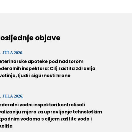
osljednje objave
. JULA 2026.
eterinarske apoteke pod nadzorom
ederalnih inspektora: Cilj zaštita zdravlja
ivotinja, ljudi i sigurnosti hrane
. JULA 2026.
ederalni vodni inspektori kontrolisali
ealizaciju mjera za upravljanje tehnološkim
tpadnim vodama s ciljem zaštite voda i
koliša