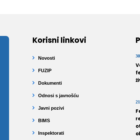
Korisni linkovi
P
30
Novosti
V
FUZIP
f
ž
Dokumenti
Odnosi s javnošću
21
Javni pozivi
F
r
BIMS
o
Inspektorati
o