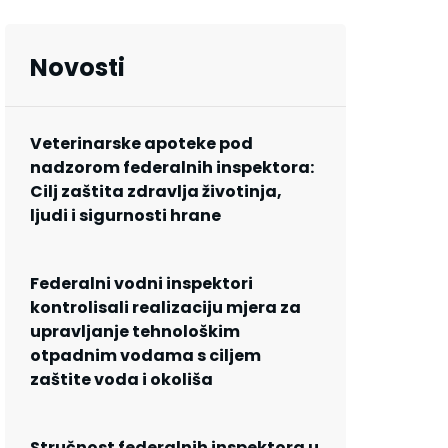
Novosti
Veterinarske apoteke pod
nadzorom federalnih inspektora:
Cilj zaštita zdravlja životinja,
ljudi i sigurnosti hrane
Federalni vodni inspektori
kontrolisali realizaciju mjera za
upravljanje tehnološkim
otpadnim vodama s ciljem
zaštite voda i okoliša
Stručnost federalnih inspektora u