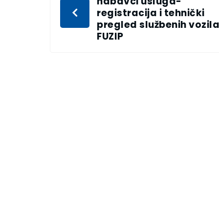
nabavci usluga-
registracija i tehnički
pregled službenih vozil
FUZIP