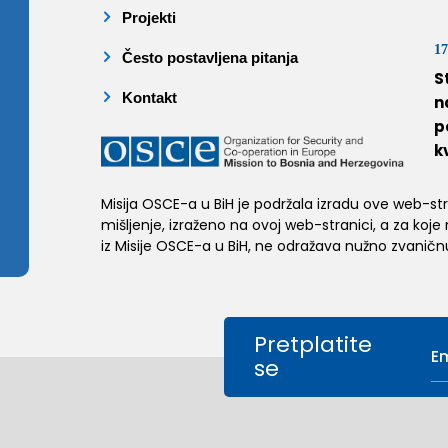
Projekti
17
Često postavljena pitanja
S
Kontakt
n
p
k
Misija OSCE-a u BiH je podržala izradu ove web-stran
mišljenje, izraženo na ovoj web-stranici, a za koje
iz Misije OSCE-a u BiH, ne odražava nužno zvaničnu
Pretplatite
se