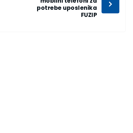
mobilni telefoni za
potrebe uposlenika
a
FUZIP