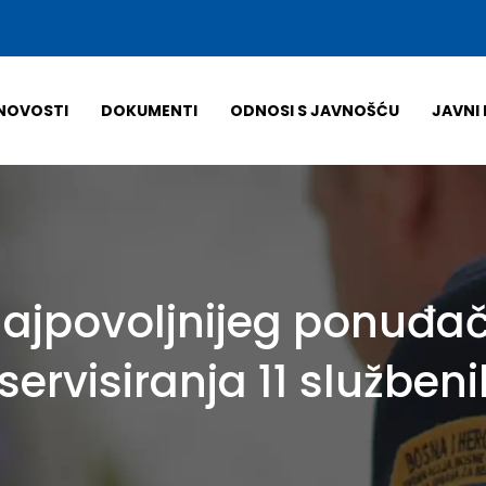
NOVOSTI
DOKUMENTI
ODNOSI S JAVNOŠĆU
JAVNI 
najpovoljnijeg ponuđa
servisiranja 11 služben