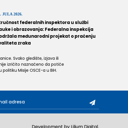
. JULA 2026.
tručnost federalnih inspektora u službi
auke i obrazovanja: Federalna inspekcija
održala međunarodni projekat o praćenju
valiteta zraka
ice. Svako gledište, izjava ili
 nije izričito naznačeno da potiče
 politiku Misije OSCE-a u BiH.
Development by
Lilium Digital
.