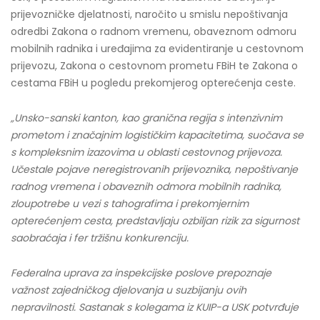
prijevozničke djelatnosti, naročito u smislu nepoštivanja
odredbi Zakona o radnom vremenu, obaveznom odmoru
mobilnih radnika i uređajima za evidentiranje u cestovnom
prijevozu, Zakona o cestovnom prometu FBiH te Zakona o
cestama FBiH u pogledu prekomjerog opterećenja ceste.
„Unsko-sanski kanton, kao granična regija s intenzivnim
prometom i značajnim logističkim kapacitetima, suočava se
s kompleksnim izazovima u oblasti cestovnog prijevoza.
Učestale pojave neregistrovanih prijevoznika, nepoštivanje
radnog vremena i obaveznih odmora mobilnih radnika,
zloupotrebe u vezi s tahografima i prekomjernim
opterećenjem cesta, predstavljaju ozbiljan rizik za sigurnost
saobraćaja i fer tržišnu konkurenciju.
Federalna uprava za inspekcijske poslove prepoznaje
važnost zajedničkog djelovanja u suzbijanju ovih
nepravilnosti. Sastanak s kolegama iz KUIP-a USK potvrđuje