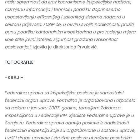
našu spremnost da kroz koordinisane inspekcijske nadzore,
razmjenu informacija i tehničku podršku doprinesemo
uspostavljanju efikasnijeg i zakonitog sistema nadzora u
sektoru prijevoza.
FUZIP će, u okviru svojih nadležnosti, pružiti
punu podršku kantonalnim inspektorima u provođenju mjera
koje štite javni interes, sigurnost građana i zakonitost
poslovanja.“,
izjavila je direktorica Prvulović.
FOTOGRAFIJE
–
KRAJ –
F
ederalna uprava za inspekcijske poslove je samostalni
federalni organ uprave. Formalno je organizovana i otpočela
sa radom u januaru 2007. godine, temeljem Zakona o
inspekcijama u Federaciji BiH. Sjedište Federalne uprave je u
Sarajevu. Federalna uprava obavlja poslove iz nadležnosti
federalnih inspekcija koje su organizovane u sastavu uprave,
i vrši i druge upravne i stručne poslove utvrđene posebnim