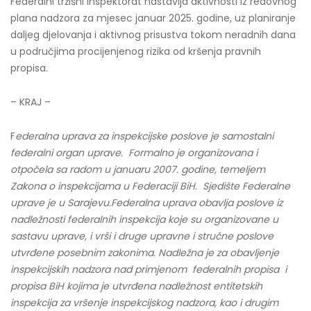
Federalni tržišni inspektorat nastavlja aktivnosti iz redovnog
plana nadzora za mjesec januar 2025. godine, uz planiranje
daljeg djelovanja i aktivnog prisustva tokom neradnih dana
u područjima procijenjenog rizika od kršenja pravnih
propisa.
– KRAJ –
F
ederalna uprava za inspekcijske poslove je samostalni
federalni organ uprave. Formalno je organizovana i
otpočela sa radom u januaru 2007. godine, temeljem
Zakona o inspekcijama u Federaciji BiH. Sjedište Federalne
uprave je u Sarajevu.
Federalna uprava obavlja poslove iz
nadležnosti federalnih inspekcija koje su organizovane u
sastavu uprave, i vrši i druge upravne i stručne poslove
utvrđene posebnim zakonima. Nadležna je za obavljenje
inspekcijskih nadzora nad primjenom federalnih propisa i
propisa BiH kojima je utvrđena nadležnost entitetskih
inspekcija za vršenje inspekcijskog nadzora, kao i drugim