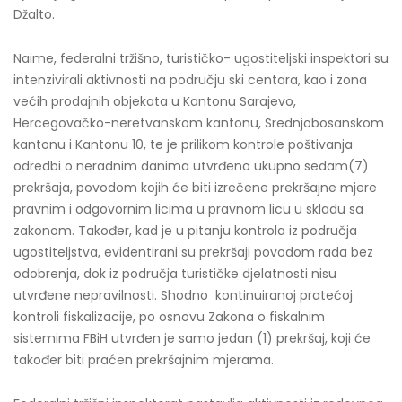
Džalto.
Naime, federalni tržišno, turističko- ugostiteljski inspektori su
intenzivirali aktivnosti na području ski centara, kao i zona
većih prodajnih objekata u Kantonu Sarajevo,
Hercegovačko-neretvanskom kantonu, Srednjobosanskom
kantonu i Kantonu 10, te je prilikom kontrole poštivanja
odredbi o neradnim danima utvrđeno ukupno sedam(7)
prekršaja, povodom kojih će biti izrečene prekršajne mjere
pravnim i odgovornim licima u pravnom licu u skladu sa
zakonom. Također, kad je u pitanju kontrola iz područja
ugostiteljstva, evidentirani su prekršaji povodom rada bez
odobrenja, dok iz područja turističke djelatnosti nisu
utvrđene nepravilnosti. Shodno kontinuiranoj pratećoj
kontroli fiskalizacije, po osnovu Zakona o fiskalnim
sistemima FBiH utvrđen je samo jedan (1) prekršaj, koji će
također biti praćen prekršajnim mjerama.