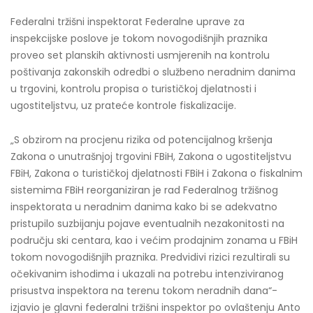
Federalni tržišni inspektorat Federalne uprave za
inspekcijske poslove je tokom novogodišnjih praznika
proveo set planskih aktivnosti usmjerenih na kontrolu
poštivanja zakonskih odredbi o službeno neradnim danima
u trgovini, kontrolu propisa o turističkoj djelatnosti i
ugostiteljstvu, uz prateće kontrole fiskalizacije.
„S obzirom na procjenu rizika od potencijalnog kršenja
Zakona o unutrašnjoj trgovini FBiH, Zakona o ugostiteljstvu
FBiH, Zakona o turističkoj djelatnosti FBiH i Zakona o fiskalnim
sistemima FBiH reorganiziran je rad Federalnog tržišnog
inspektorata u neradnim danima kako bi se adekvatno
pristupilo suzbijanju pojave eventualnih nezakonitosti na
području ski centara, kao i većim prodajnim zonama u FBiH
tokom novogodišnjih praznika. Predvidivi rizici rezultirali su
očekivanim ishodima i ukazali na potrebu intenziviranog
prisustva inspektora na terenu tokom neradnih dana“-
izjavio je glavni federalni tržišni inspektor po ovlaštenju Anto