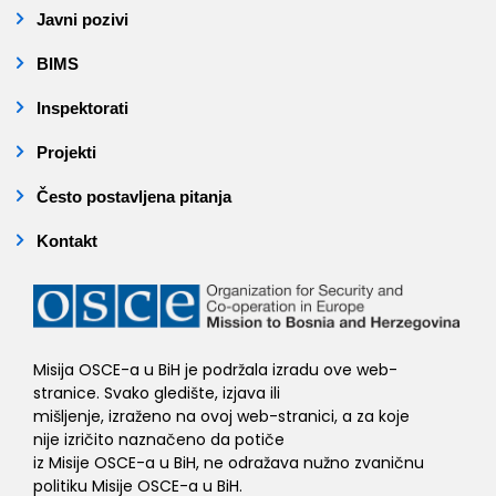
Javni pozivi
BIMS
Inspektorati
Projekti
Često postavljena pitanja
Kontakt
Misija OSCE-a u BiH je podržala izradu ove web-
stranice. Svako gledište, izjava ili
mišljenje, izraženo na ovoj web-stranici, a za koje
nije izričito naznačeno da potiče
iz Misije OSCE-a u BiH, ne odražava nužno zvaničnu
politiku Misije OSCE-a u BiH.