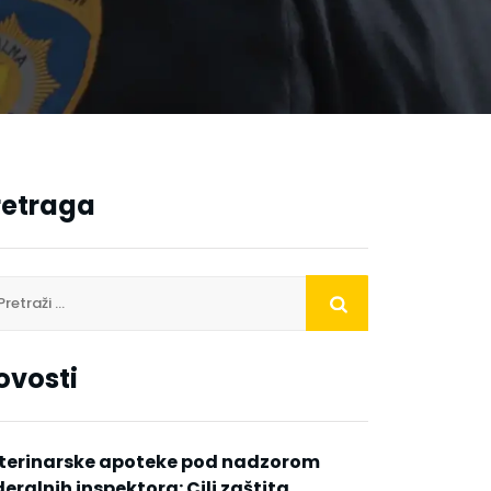
retraga
ovosti
terinarske apoteke pod nadzorom
deralnih inspektora: Cilj zaštita