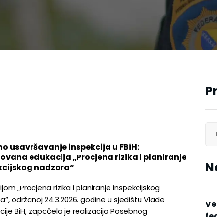
P
no usavršavanje inspekcija u FBiH:
zovana edukacija „Procjena rizika i planiranje
N
kcijskog nadzora“
jom „Procjena rizika i planiranje inspekcijskog
a“, održanoj 24.3.2026. godine u sjedištu Vlade
Ve
cije BiH, započela je realizacija Posebnog
fe