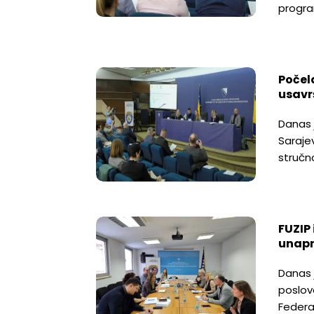
progr
Počel
usavr
Danas 
Saraje
stručn
FUZIP
unapr
Danas 
poslove
Federa