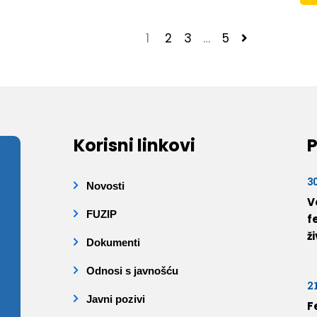
1
2
3
…
5
Korisni linkovi
P
3
Novosti
V
FUZIP
f
ž
Dokumenti
Odnosi s javnošću
2
Javni pozivi
F