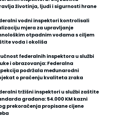
avlja životinja, ljudi i sigurnosti hrane
deralni vodni inspektori kontrolisali
alizaciju mjera za upravljanje
hnološkim otpadnim vodama s ciljem
štite voda i okoliša
ručnost federalnih inspektora u službi
uke i obrazovanja: Federalna
spekcija podržala međunarodni
ojekat o praćenju kvaliteta zraka
eralni tržišni inspektori u službi zaštite
andarda građana: 54.000 KM kazni
og prekoračenja propisane cijene
jeba