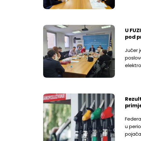
U FUZ
pod p
Jučer 
poslove
elektr
Rezul
primj
Federa
u peri
pojača