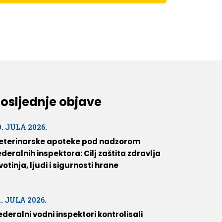
osljednje objave
0. JULA 2026.
eterinarske apoteke pod nadzorom
ederalnih inspektora: Cilj zaštita zdravlja
ivotinja, ljudi i sigurnosti hrane
1. JULA 2026.
ederalni vodni inspektori kontrolisali