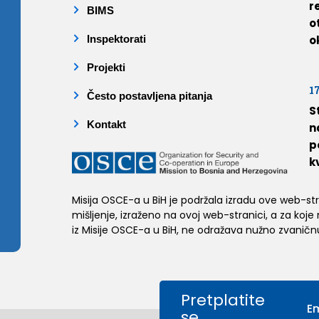
r
BIMS
o
Inspektorati
o
Projekti
1
Često postavljena pitanja
S
Kontakt
n
p
k
Misija OSCE-a u BiH je podržala izradu ove web-stran
mišljenje, izraženo na ovoj web-stranici, a za koje
iz Misije OSCE-a u BiH, ne odražava nužno zvaničnu
Pretplatite
se