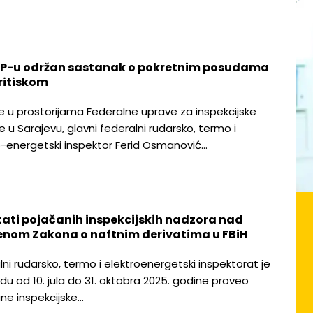
IP-u održan sastanak o pokretnim posudama
ritiskom
je u prostorijama Federalne uprave za inspekcijske
 u Sarajevu, glavni federalni rudarsko, termo i
o-energetski inspektor Ferid Osmanović…
tati pojačanih inspekcijskih nadzora nad
enom Zakona o naftnim derivatima u FBiH
lni rudarsko, termo i elektroenergetski inspektorat je
odu od 10. jula do 31. oktobra 2025. godine proveo
ne inspekcijske…