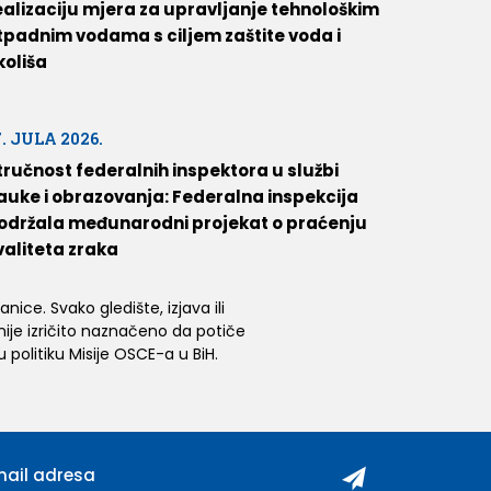
ealizaciju mjera za upravljanje tehnološkim
tpadnim vodama s ciljem zaštite voda i
koliša
7. JULA 2026.
tručnost federalnih inspektora u službi
auke i obrazovanja: Federalna inspekcija
održala međunarodni projekat o praćenju
valiteta zraka
ice. Svako gledište, izjava ili
 nije izričito naznačeno da potiče
 politiku Misije OSCE-a u BiH.