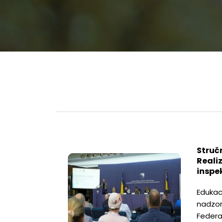
Struč
Reali
inspe
Edukaci
nadzor
Federa