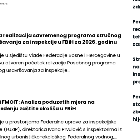
ama…
zdr
Fe
re
a realizacija savremenog programa stručnog
te
šavanja za inspekcije u FBiH za 2026. godinu
za
je u sjedištu Vlade Federacije Bosne i Hercegovine u
St
vu otvoren početak relizacije Posebnog programa
na
og usavršavanja za inspekcije…
in
pr
Fed
 i FMOIT: Analiza poduzetih mjera na
st
eđenju zaštite okoliša u FBiH
zb
hl
je u prostorijama Federalne uprave za inspekcijske
 (FUZIP), direktorica Ivana Prvulović s inspektorima iz
lnog urbanističko-ekološkog, Federalnog vodnog,…