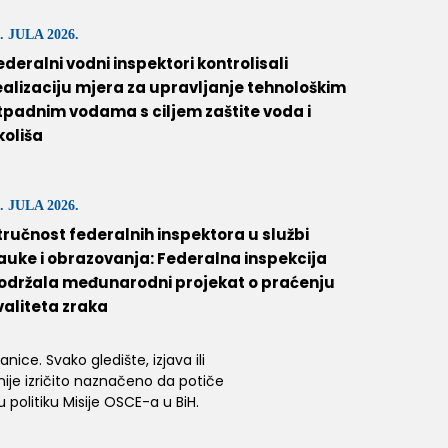
. JULA 2026.
ederalni vodni inspektori kontrolisali
ealizaciju mjera za upravljanje tehnološkim
tpadnim vodama s ciljem zaštite voda i
koliša
. JULA 2026.
tručnost federalnih inspektora u službi
auke i obrazovanja: Federalna inspekcija
održala međunarodni projekat o praćenju
valiteta zraka
ice. Svako gledište, izjava ili
 nije izričito naznačeno da potiče
 politiku Misije OSCE-a u BiH.