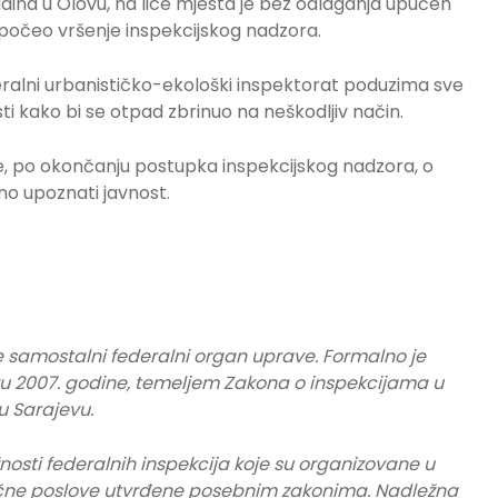
ina u Olovu, na lice mjesta je bez odlaganja upućen
započeo vršenje inspekcijskog nadzora.
ederalni urbanističko-ekološki inspektorat poduzima sve
i kako bi se otpad zbrinuo na neškodljiv način.
e, po okončanju postupka inspekcijskog nadzora, o
o upoznati javnost.
e samostalni federalni organ uprave. Formalno je
u 2007. godine, temeljem Zakona o inspekcijama u
u Sarajevu.
osti federalnih inspekcija koje su organizovane u
tručne poslove utvrđene posebnim zakonima. Nadležna