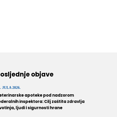
osljednje objave
. JULA 2026.
eterinarske apoteke pod nadzorom
ederalnih inspektora: Cilj zaštita zdravlja
ivotinja, ljudi i sigurnosti hrane