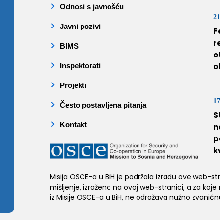
Odnosi s javnošću
21
Javni pozivi
F
r
BIMS
o
Inspektorati
o
Projekti
17
Često postavljena pitanja
S
Kontakt
n
p
k
Misija OSCE-a u BiH je podržala izradu ove web-stran
mišljenje, izraženo na ovoj web-stranici, a za koje
iz Misije OSCE-a u BiH, ne odražava nužno zvaničnu