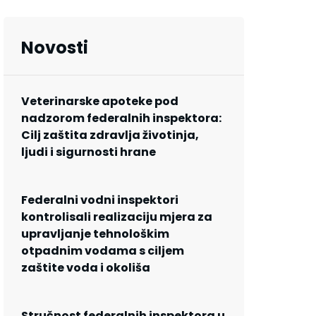
Novosti
Veterinarske apoteke pod
nadzorom federalnih inspektora:
Cilj zaštita zdravlja životinja,
ljudi i sigurnosti hrane
Federalni vodni inspektori
kontrolisali realizaciju mjera za
upravljanje tehnološkim
otpadnim vodama s ciljem
zaštite voda i okoliša
Stručnost federalnih inspektora u