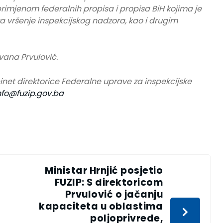
primjenom federalnih propisa i propisa BiH kojima je
za vršenje inspekcijskog nadzora, kao i drugim
vana Prvulović.
inet direktorice Federalne uprave za inspekcijske
nfo@fuzip.gov.ba
Ministar Hrnjić posjetio
FUZIP: S direktoricom
Prvulović o jačanju
kapaciteta u oblastima
poljoprivrede,