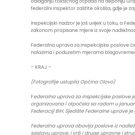
odlaganju toksičnog otpada na deponiju Grad
federalni inspektor zaštite okoliša, gdje je 
Inspekcijski nadzor je još uvijek u toku, a F
zakonom propisane mjere iz svoje nadležnost
Federalna uprava za inspekcijske poslove ć
nalazima i poduzetim mjerama blagovremen
– KRAJ –
(Fotografije ustupila Općina Olovo)
F
ederalna uprava za inspekcijske poslove j
organizovana i otpočela sa radom u januar
Federaciji BiH. Sjedište Federalne uprave je 
Federalna uprava obavlja poslove iz nadležn
sastavu uprave, i vrši i druge upravne i s