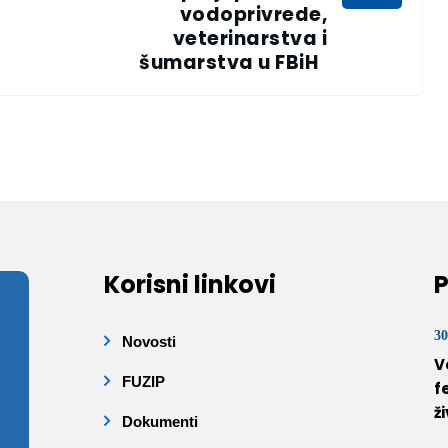
vodoprivrede,
veterinarstva i
šumarstva u FBiH
Korisni linkovi
P
30
Novosti
V
FUZIP
f
ž
Dokumenti