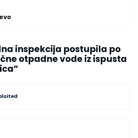
jevo
na inspekcija postupila po
ične otpadne vode iz ispusta
nica
”
ploited