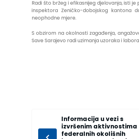
Radi što bržeg i efikasnijeg djelovanja, ist
inspektora Zeničko-dobojskog kantona da 
neophodne mjere.
S obzirom na okolnosti zagađenja, angažovan
Save Sarajevo radi uzimanja uzoraka i laborat
Informacija u vezi s
izvršenim aktivnostima
federalnih okolišnih