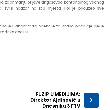
i je po zaprimanju prijave angažovao kantonalnog vodnog
izvrši nadzor na licu mjesta, koji je poduzeo sve
a je i laboratorija Agencije za vodno područje rijeke
orijske analize.
FUZIP U MEDIJIMA:
Direktor Ajdinović u
Dnevniku 3 FTV