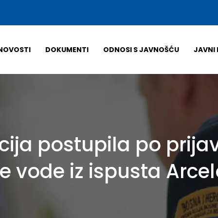
NOVOSTI
DOKUMENTI
ODNOSI S JAVNOŠĆU
JAVNI 
ija postupila po prijav
vode iz ispusta Arcelo