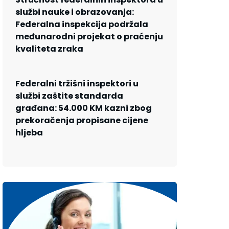
službi nauke i obrazovanja:
Federalna inspekcija podržala
međunarodni projekat o praćenju
kvaliteta zraka
Federalni tržišni inspektori u
službi zaštite standarda
građana: 54.000 KM kazni zbog
prekoračenja propisane cijene
hljeba