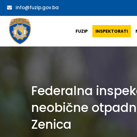
info@fuzip.gov.ba
FUZIP
INSPEKTORATI
Federalna inspekc
neobične otpadne 
Zenica