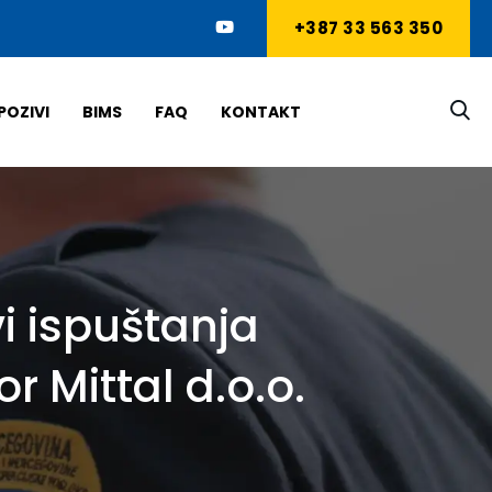
+387 33 563 350
POZIVI
BIMS
FAQ
KONTAKT
i ispuštanja
r Mittal d.o.o.