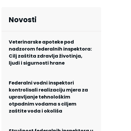
Novosti
Veterinarske apoteke pod
nadzorom federalnih inspektora:
Cilj zaštita zdravlja životinja,
ljudi i sigurnosti hrane
Federalni vodni inspektori
kontrolisali realizaciju mjera za
upravljanje tehnološkim
otpadnim vodama s ciljem
zaštite voda i okoliša
Stručnost federalnih inspektora u