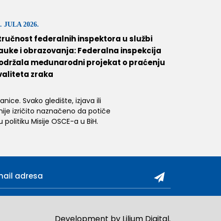
. JULA 2026.
tručnost federalnih inspektora u službi
auke i obrazovanja: Federalna inspekcija
održala međunarodni projekat o praćenju
valiteta zraka
ice. Svako gledište, izjava ili
 nije izričito naznačeno da potiče
 politiku Misije OSCE-a u BiH.
Development by
Lilium Digital
.