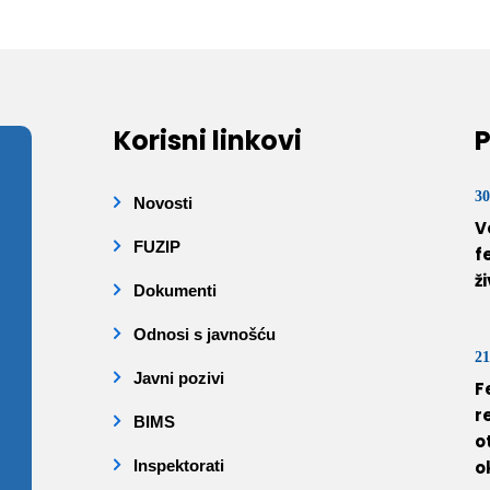
Korisni linkovi
P
30
Novosti
V
FUZIP
f
ž
Dokumenti
Odnosi s javnošću
21
Javni pozivi
F
r
BIMS
o
Inspektorati
o