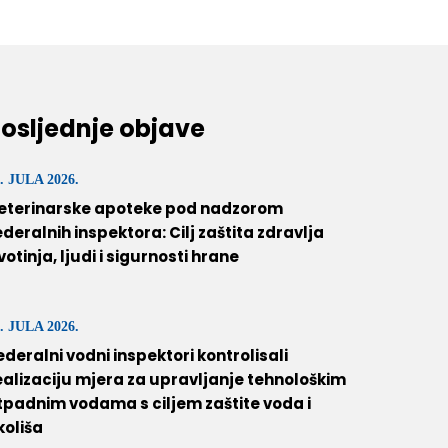
osljednje objave
. JULA 2026.
eterinarske apoteke pod nadzorom
ederalnih inspektora: Cilj zaštita zdravlja
ivotinja, ljudi i sigurnosti hrane
. JULA 2026.
ederalni vodni inspektori kontrolisali
ealizaciju mjera za upravljanje tehnološkim
tpadnim vodama s ciljem zaštite voda i
koliša