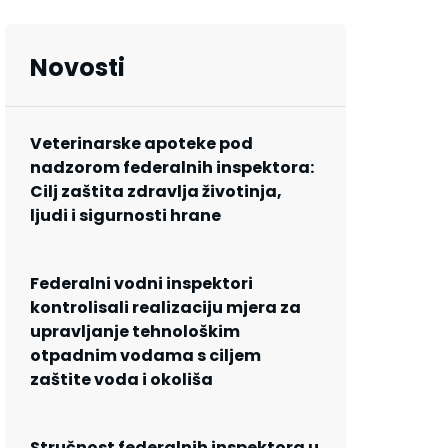
Novosti
Veterinarske apoteke pod
nadzorom federalnih inspektora:
Cilj zaštita zdravlja životinja,
ljudi i sigurnosti hrane
Federalni vodni inspektori
kontrolisali realizaciju mjera za
upravljanje tehnološkim
otpadnim vodama s ciljem
zaštite voda i okoliša
Stručnost federalnih inspektora u