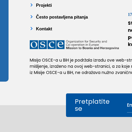
Projekti
17
Često postavljena pitanja
S
Kontakt
n
p
k
Misija OSCE-a u BiH je podržala izradu ove web-stran
mišljenje, izraženo na ovoj web-stranici, a za koje
iz Misije OSCE-a u BiH, ne odražava nužno zvaničnu
Pretplatite
se