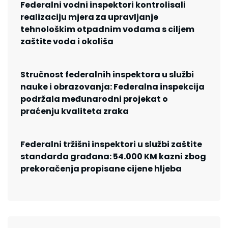
Federalni vodni inspektori kontrolisali
realizaciju mjera za upravljanje
tehnološkim otpadnim vodama s ciljem
zaštite voda i okoliša
Stručnost federalnih inspektora u službi
nauke i obrazovanja: Federalna inspekcija
podržala međunarodni projekat o
praćenju kvaliteta zraka
Federalni tržišni inspektori u službi zaštite
standarda građana: 54.000 KM kazni zbog
prekoračenja propisane cijene hljeba