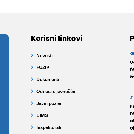
Korisni linkovi
P
30
Novosti
V
FUZIP
f
ž
Dokumenti
Odnosi s javnošću
21
Javni pozivi
F
r
BIMS
o
Inspektorati
o