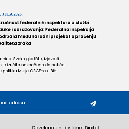
. JULA 2026.
tručnost federalnih inspektora u službi
auke i obrazovanja: Federalna inspekcija
održala međunarodni projekat o praćenju
valiteta zraka
ice. Svako gledište, izjava ili
 nije izričito naznačeno da potiče
 politiku Misije OSCE-a u BiH.
Development by
Lilium Digital
.