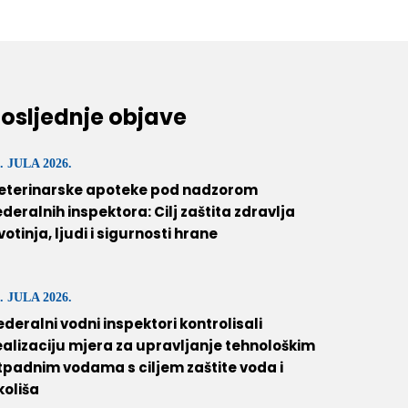
osljednje objave
. JULA 2026.
eterinarske apoteke pod nadzorom
ederalnih inspektora: Cilj zaštita zdravlja
ivotinja, ljudi i sigurnosti hrane
. JULA 2026.
ederalni vodni inspektori kontrolisali
ealizaciju mjera za upravljanje tehnološkim
tpadnim vodama s ciljem zaštite voda i
koliša