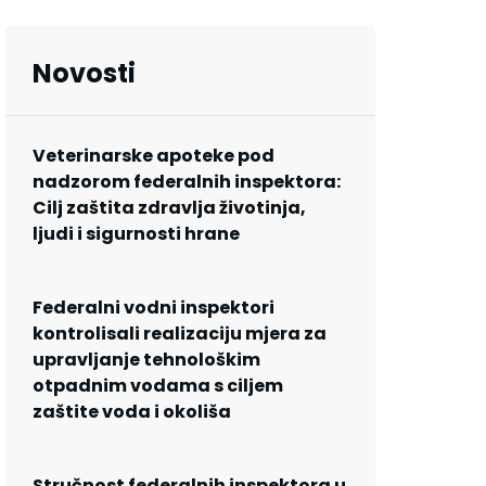
Novosti
Veterinarske apoteke pod
nadzorom federalnih inspektora:
Cilj zaštita zdravlja životinja,
ljudi i sigurnosti hrane
Federalni vodni inspektori
kontrolisali realizaciju mjera za
upravljanje tehnološkim
otpadnim vodama s ciljem
zaštite voda i okoliša
Stručnost federalnih inspektora u