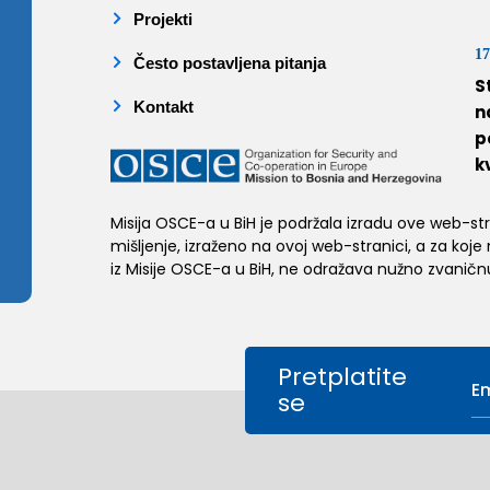
Projekti
17
Često postavljena pitanja
S
Kontakt
n
p
k
Misija OSCE-a u BiH je podržala izradu ove web-stran
mišljenje, izraženo na ovoj web-stranici, a za koje
iz Misije OSCE-a u BiH, ne odražava nužno zvaničnu
Pretplatite
se