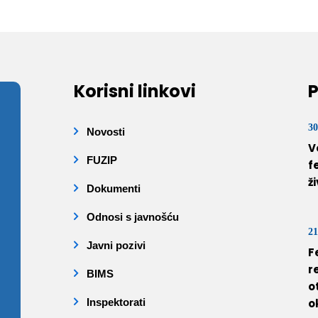
Korisni linkovi
P
30
Novosti
V
FUZIP
f
ž
Dokumenti
Odnosi s javnošću
21
Javni pozivi
F
r
BIMS
o
Inspektorati
o