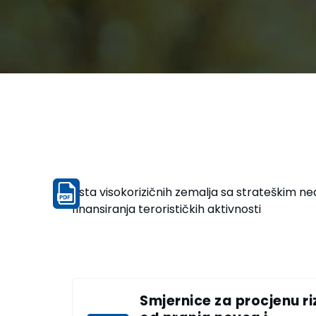
Lista visokorizičnih zemalja sa strateškim n
finansiranja terorističkih aktivnosti
Smjernice za procjenu ri