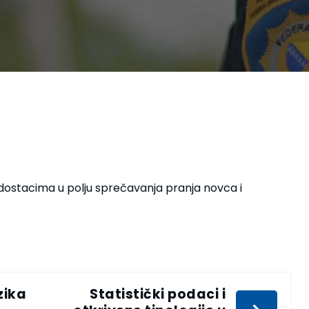
edostacima u polju sprečavanja pranja novca i
zika
Statistički podaci i