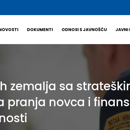
NOVOSTI
DOKUMENTI
ODNOSI S JAVNOŠĆU
JAVNI 
nih zemalja sa strateš
 pranja novca i finans
vnosti