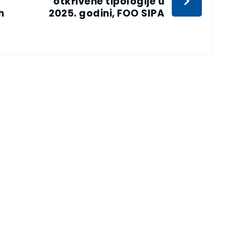
otkrivene tipologije u
h
2025. godini, FOO SIPA