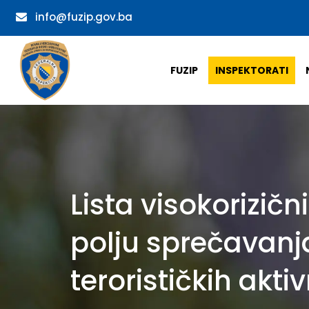
info@fuzip.gov.ba
FUZIP
INSPEKTORATI
Lista visokorizič
polju sprečavanja
terorističkih akti