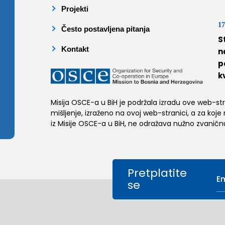
Projekti
17
Često postavljena pitanja
S
Kontakt
n
p
k
Misija OSCE-a u BiH je podržala izradu ove web-stran
mišljenje, izraženo na ovoj web-stranici, a za koje
iz Misije OSCE-a u BiH, ne odražava nužno zvaničnu
Pretplatite
se