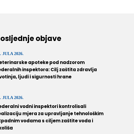
osljednje objave
. JULA 2026.
eterinarske apoteke pod nadzorom
ederalnih inspektora: Cilj zaštita zdravlja
ivotinja, ljudi i sigurnosti hrane
. JULA 2026.
ederalni vodni inspektori kontrolisali
ealizaciju mjera za upravljanje tehnološkim
tpadnim vodama s ciljem zaštite voda i
koliša