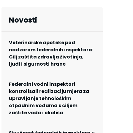
Novosti
Veterinarske apoteke pod
nadzorom federalnih inspektora:
Cilj zaštita zdravlja životinja,
ljudi i sigurnosti hrane
Federalni vodni inspektori
kontrolisali realizaciju mjera za
upravljanje tehnološkim
otpadnim vodama s ciljem
zaštite voda i okoliša
Stručnost federalnih inspektora u