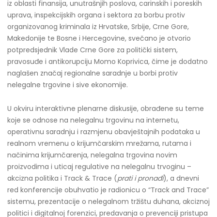
iz oblasti finansija, unutrašnjih poslova, carinskih i poreskih
uprava, inspekcijskih organa i sektora za borbu protiv
organizovanog kriminala iz Hrvatske, Srbije, Crne Gore,
Makedonije te Bosne i Hercegovine, svečano je otvorio
potpredsjednik Vlade Crne Gore za politički sistem,
pravosuđe i antikorupciju Momo Koprivica, čime je dodatno
naglašen značaj regionalne saradnje u borbi protiv
nelegalne trgovine i sive ekonomije.
U okviru interaktivne plenarne diskusije, obrađene su teme
koje se odnose na nelegalnu trgovinu na internetu,
operativnu saradnju i razmjenu obavještajnih podataka u
realnom vremenu o krijumčarskim mrežama, rutama i
načinima krijumčarenja, nelegalna trgovina novim
proizvodima i uticaj regulative na nelegalnu trvoginu –
akcizna politika i Track & Trace (
prati i pronađi
), a dnevni
red konferencije obuhvatio je radionicu o “Track and Trace”
sistemu, prezentacije o nelegalnom tržištu duhana, akciznoj
politici i digitalnoj forenzici, predavanja o prevenciji pristupa