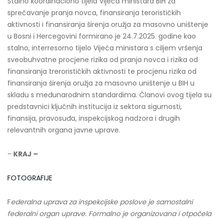
Stalno koordinaciono tijela Vijeća ministara BiH za
sprečavanje pranja novca, finansiranja terorističkih
aktivnosti i finansiranja širenja oružja za masovno uništenje
u Bosni i Hercegovini formirano je 24.7.2025. godine kao
stalno, interresorno tijelo Vijeća ministara s ciljem vršenja
sveobuhvatne procjene rizika od pranja novca i rizika od
finansiranja trerorističkih aktivnosti te procjenu rizika od
finansiranja širenja oružja za masovno uništenje u BIH u
skladu s međunarodnim standardima. Članovi ovog tijela su
predstavnici ključnih institucija iz sektora sigurnosti,
finansija, pravosuđa, inspekcijskog nadzora i drugih
relevantnih organa javne uprave.
–
KRAJ –
FOTOGRAFIJE
F
ederalna uprava za inspekcijske poslove je samostalni
federalni organ uprave. Formalno je organizovana i otpočela