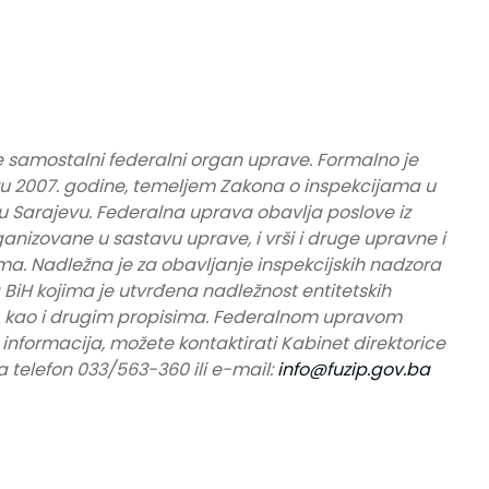
e samostalni federalni organ uprave. Formalno je
u 2007. godine, temeljem Zakona o inspekcijama u
 u Sarajevu. Federalna uprava obavlja poslove iz
ganizovane u sastavu uprave, i vrši i druge upravne i
a. Nadležna je za obavljanje inspekcijskih nadzora
BiH kojima je utvrđena nadležnost entitetskih
a, kao i drugim propisima. Federalnom upravom
e informacija, možete kontaktirati Kabinet direktorice
 telefon 033/563-360 ili e-mail:
info@fuzip.gov.ba