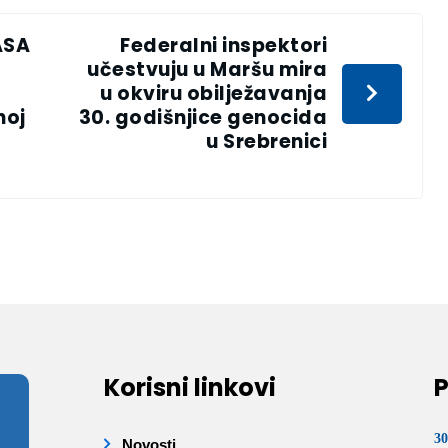
ASA
Federalni inspektori
učestvuju u Maršu mira
u okviru obilježavanja
noj
30. godišnjice genocida
u Srebrenici
Korisni linkovi
P
30
Novosti