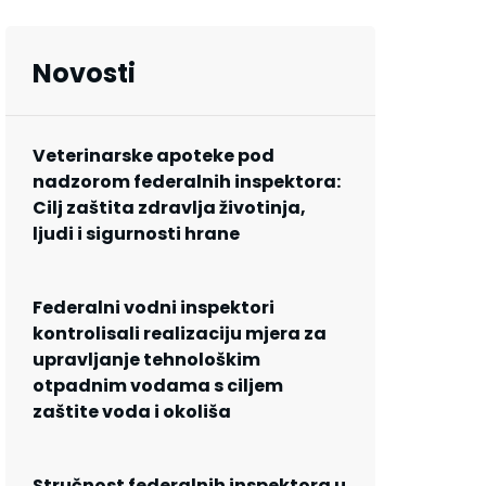
Novosti
Veterinarske apoteke pod
nadzorom federalnih inspektora:
Cilj zaštita zdravlja životinja,
ljudi i sigurnosti hrane
Federalni vodni inspektori
kontrolisali realizaciju mjera za
upravljanje tehnološkim
otpadnim vodama s ciljem
zaštite voda i okoliša
Stručnost federalnih inspektora u