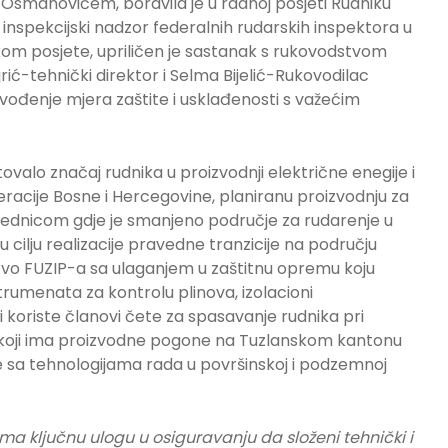
smanovićem, boravila je u radnoj posjeti Rudniku
en inspekcijski nadzor federalnih rudarskih inspektora u
okom posjete, upriličen je sastanak s rukovodstvom
ić-tehnički direktor i Selma Bijelić-Rukovodilac
ovođenje mjera zaštite i usklađenosti s važećim
alo značaj rudnika u proizvodnji električne enegije i
racije Bosne i Hercegovine, planiranu proizvodnju za
jednicom gdje je smanjeno područje za rudarenje u
u cilju realizacije pravedne tranzicije na području
tvo FUZIP-a sa ulaganjem u zaštitnu opremu koju
strumenata za kontrolu plinova, izolacioni
ji koriste članovi čete za spasavanje rudnika pri
ka koji ima proizvodne pogone na Tuzlanskom kantonu
ice sa tehnologijama rada u površinskoj i podzemnoj
ma ključnu ulogu u osiguravanju da složeni tehnički i