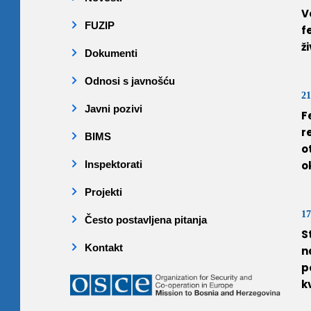
V
FUZIP
f
ž
Dokumenti
Odnosi s javnošću
21
Javni pozivi
F
r
BIMS
o
Inspektorati
o
Projekti
17
Često postavljena pitanja
S
Kontakt
n
p
k