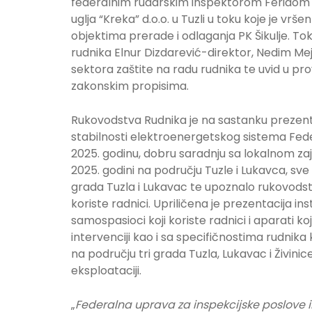
federalnim rudarskim inspektorom Feridom O
uglja “Kreka” d.o.o. u Tuzli u toku koje je vrš
objektima prerade i odlaganja PK Šikulje. T
rudnika Elnur Dizdarević-direktor, Nedim Mejr
sektora zaštite na radu rudnika te uvid u pr
zakonskim propisima.
Rukovodstva Rudnika je na sastanku prezentov
stabilnosti elektroenergetskog sistema Fede
2025. godinu, dobru saradnju sa lokalnom za
2025. godini na području Tuzle i Lukavca, sve 
grada Tuzla i Lukavac te upoznalo rukovods
koriste radnici. Upriličena je prezentacija in
samospasioci koji koriste radnici i aparati ko
intervenciji kao i sa specifičnostima rudni
na području tri grada Tuzla, Lukavac i Živin
eksploataciji.
„
Federalna uprava za inspekcijske poslove i