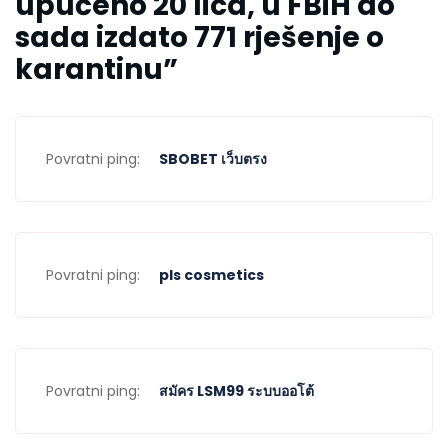
upućeno 20 lica, u FBiH do
sada izdato 771 rješenje o
karantinu
”
Povratni ping:
SBOBET เว็บตรง
Povratni ping:
pls cosmetics
Povratni ping:
สมัคร LSM99 ระบบออโต้