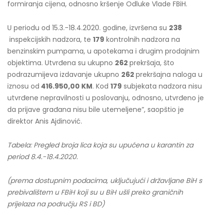
formiranja cijena, odnosno kršenje Odluke Vlade FBiH.
U periodu od 15.3.-18.4.2020. godine, izvršena su
238
inspekcijskih nadzora, te
179
kontrolnih nadzora na
benzinskim pumpama, u apotekama i drugim prodajnim
objektima. Utvrđena su ukupno
262
prekršaja, što
podrazumijeva izdavanje ukupno
262
prekršajna naloga u
iznosu od
416.950,00 KM
. Kod
179
subjekata nadzora nisu
utvrđene nepravilnosti u poslovanju, odnosno, utvrđeno je
da prijave građana nisu bile utemeljene”, saopštio je
direktor Anis Ajdinović.
Tabela: Pregled broja lica koja su upućena u karantin za
period 8.4.-18.4.2020.
(prema dostupnim podacima, uključujući i državljane BiH s
prebivalištem u FBiH koji su u BiH ušli preko graničnih
prijelaza na području RS i BD)