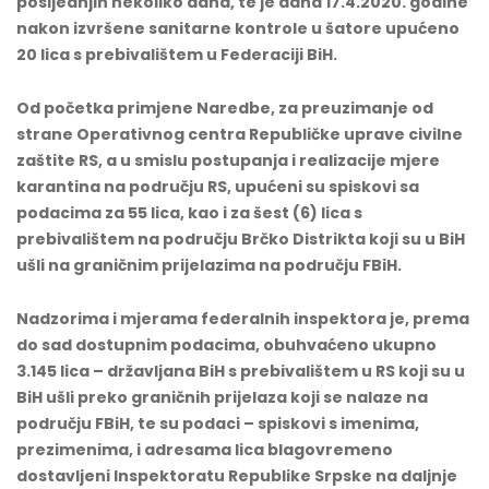
posljednjih nekoliko dana, te je dana 17.4.2020. godine
nakon izvršene sanitarne kontrole u šatore upućeno
20 lica s prebivalištem u Federaciji BiH.
Od početka primjene Naredbe, za preuzimanje od
strane Operativnog centra Republičke uprave civilne
zaštite RS, a u smislu postupanja i realizacije mjere
karantina na području RS, upućeni su spiskovi sa
podacima za 55 lica
, kao i za šest (6) lica s
prebivalištem na području Brčko Distrikta koji su u BiH
ušli na graničnim prijelazima na području FBiH.
Nadzorima i mjerama federalnih inspektora je, prema
do sad dostupnim podacima, obuhvaćeno ukupno
3.145
lica – državljana BiH s prebivalištem u RS koji su u
BiH ušli preko graničnih prijelaza koji se nalaze na
području FBiH, te su podaci – spiskovi s imenima,
prezimenima, i adresama lica blagovremeno
dostavljeni Inspektoratu Republike Srpske na daljnje