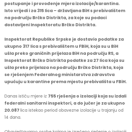
postupanje i provođenje mjera izolacije/karantina.
Isto vrijedi i za 315 lica – državljana BiH s prebivalištem
na području Brčko Distrikta, za koje su podaci
dostavljeni Inspektoratu Brčko Distrikta.
Inspektorat Republike Srpske je dostavio podatke za
ukupno 317 lica s prebivalištem u FBiH, koja su u BiH
ušla preko graničnih prijelaza BiH na području RS, a
Inspektorat Brčko Distrikta podatke za 27 lica koja su
ušla preko prijelaza na području Brčko Distrikta, koja
se rješenjem Federalnog ministarstva zdravstva
upućuju u karantine prema mjestu prebivališta u FBiH.
Danas ističu mjere iz
755 rješenja o izolaciji koja su izdali
federalni sanitarni inspektori, a do jučer je za ukupno
20.087
lica istekao period obavezne izolacije u trajanju od
14 dana.
Obavještavamo osobe kojima je izrečeno rješenje o izolaciji