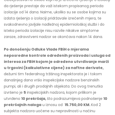
da rješenje prestaje da važi istekom propisanog perioda
izolacije od 14 dana. Naime, ukoliko su se osobe kojima su
izdata rješenja o izolaciji pridržavale izrečenih mjera, te
svakodnevno javljale nadležnoj epidemiološkoj službi i do
isteka perioda izolacije nisu razvile nikakve simptome
zaraze, zdravstveni nadzor se okončava nakon 14 dana.
Po donošenju Odluke Vlade FBiH o mjerama
neposredne kontrole određenih proizvoda i usluga od
interesa za FBiH kojom je određeno utvrđivanje marži
u trgovini (kalkulativne cijene) za naftne derivate,
dežurni tim federalnog tržišnog inspektorata je i tokom
današnjeg dana vršio inspekcijske nadzore benzinskih
pumpi, ali i drugih prodajnih objekata. Do ovog trenutka
izvršeno je
5
inspekcijskih nadzora, kojom prilikom je
utvrđeno
10 prekršaja,
što podrazumijeva podnošenje
10
prekršajnih naloga
u iznosu od
15.750,00 KM.
Kod 2
subjekta nadzora uočene su nepravilnosti u načinu