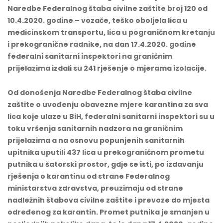
Naredbe Federalnog štaba civilne zaštite broj 120 od
10.4.2020. godine – vozače, teško oboljela lica u
medicinskom transportu, lica u pograničnom kretanju
i prekogranične radnike, na dan 17.4.2020. godine
federalni sanitarni inspektori na graničnim
prijelazima izdali su 241 rješenje o mjerama izolacije.
Od donošenja Naredbe Federalnog štaba civilne
zaštite o uvođenju obavezne mjere karantina za sva
lica koje ulaze u BiH, federalni sanitarni inspektori su u
toku vršenja sanitarnih nadzora na graničnim
prijelazima a na osnovu popunjenih sanitarnih
upitnika uputili 437 lica u prekograničnom prometu
putnika u šatorski prostor, gdje se isti, po izdavanju
rješenja o karantinu od strane Federalnog
ministarstva zdravstva, preuzimaju od strane
nadležnih štabova civilne zaštite i prevoze do mjesta
određenog za karantin. Promet putnika je smanjen u