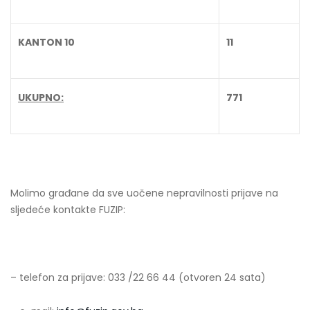
KANTON 10
11
UKUPNO:
771
Molimo građane da sve uočene nepravilnosti prijave na
sljedeće kontakte FUZIP:
– telefon za prijave: 033 /22 66 44 (otvoren 24 sata)