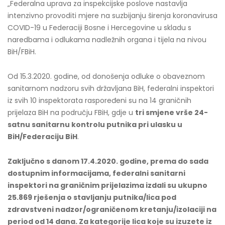
„Federalna uprava za inspekcijske poslove nastavlja
intenzivno provoditi mjere na suzbijanju širenja koronavirusa
COVID-19 u Federaciji Bosne i Hercegovine u skladu s
naredbama i odlukama nadležnih organa i tijela na nivou
BiH/FBiH.
Od 15.3.2020. godine, od donošenja odluke o obaveznom
sanitarnom nadzoru svih državljana BiH, federalni inspektori
iz svih 10 inspektorata raspoređeni su na 14 graničnih
prijelaza BiH na području FBiH, gdje u
tri smjene vrše 24-
satnu sanitarnu kontrolu putnika pri ulasku u
BiH/Federaciju BiH
.
Zaključno s danom 17
.4.2020. godine, prema do sada
dostupnim informacijama, federalni sanitarni
inspektori na graničnim prijelazima izdali su ukupno
25.869
rješenja o stavljanju putnika/lica pod
zdravstveni nadzor/ograničenom kretanju/izolaciji na
period od 14 dana. Za kategorije lica koje su izuzete iz