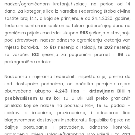
nadzor/ograničenom kretanju/izolaciji na period od 14
dana. Za kategorije lica iz Naredbe Federalnog štaba civilne
zaštite broj 144, a koja se primjenuje od 24.4.2020. godine,
federalni sanitarni inspektori su tokom jučerašnjeg dana na
graničnim prijelazima izdali ukupno
988
rješenja o stavljanju
pod zdravstveni nadzor odnosno ograničenju kretanja van
mjesta boravka, i to
617
rješenja o izolaciji, te
203
rješenja
za vozače,
102
rješenja za pogranični promet i
66
za
prekogranične radnike.
Nadzorima i mjerama federalnih inspektora je, prema do
sad dostupnim podacima, od početka primjene mjera
obuhvaćeno ukupno
4.243 lica – državljana BiH s
prebivalištem u RS
koji su u BiH ušli preko graničnih
prijelaza koji se nalaze na području FBiH, te su podaci –
spiskovi s imenima, prezimenima, i adresama lica
blagovremeno dostavljeni Inspektoratu Republike Srpske na
daljnje postupanje i provođenje, odnosno kontrolu
provođenja mjera izolacije/karantina. Isto vrijedi i za
427