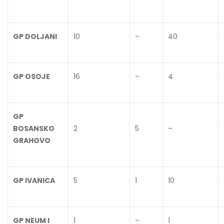
GP DOLJANI
10
–
40
GP OSOJE
16
–
4
GP
BOSANSKO
2
5
–
GRAHOVO
GP IVANICA
5
1
10
GP NEUM I
1
–
1