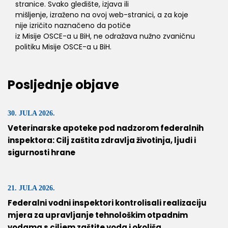
stranice. Svako gledište, izjava ili
mišljenje, izraženo na ovoj web-stranici, a za koje
nije izričito naznačeno da potiče
iz Misije OSCE-a u BiH, ne odražava nužno zvaničnu
politiku Misije OSCE-a u BiH.
Posljednje objave
30. JULA 2026.
Veterinarske apoteke pod nadzorom federalnih
inspektora: Cilj zaštita zdravlja životinja, ljudi i
sigurnosti hrane
21. JULA 2026.
Federalni vodni inspektori kontrolisali realizaciju
mjera za upravljanje tehnološkim otpadnim
vodama s ciljem zaštite voda i okoliša