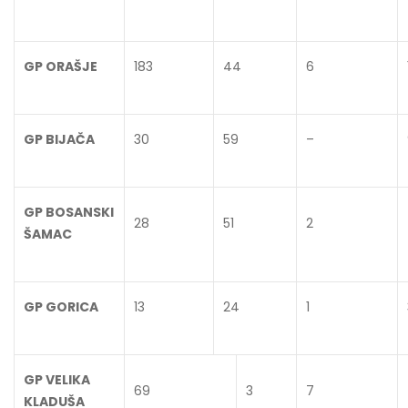
GP ORAŠJE
183
44
6
GP BIJAČA
30
59
–
GP BOSANSKI
28
51
2
ŠAMAC
GP GORICA
13
24
1
GP VELIKA
69
3
7
KLADUŠA