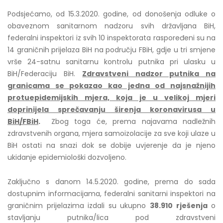
Podsjećamo, od 15.3.2020. godine, od donošenja odluke o
obaveznom sanitarnom nadzoru svih državljana BiH,
federalni inspektori iz svih 10 inspektorata raspoređeni su na
14 graničnih prijelaza BiH na području FBiH, gdje u tri smjene
vrše 24-satnu sanitarnu kontrolu putnika pri ulasku u
BiH/Federaciju BiH.
Zdravstveni nadzor putnika na
granicama se pokazao kao jedna od najsnažnijih
protuepidemijskih mjera, koja je u velikoj mjeri
doprinijela sprečavanju širenja koronavirusa u
BiH/FBiH
.
Zbog toga će, prema najavama nadležnih
zdravstvenih organa, mjera samoizolacije za sve koji ulaze u
BiH ostati na snazi dok se dobije uvjerenje da je njeno
ukidanje epidemiološki dozvoljeno.
Zaključno s danom 14.5.2020. godine, prema do sada
dostupnim informacijama, federalni sanitarni inspektori na
graničnim prijelazima izdali su ukupno
38.910
rješenja
o
stavljanju putnika/lica pod zdravstveni