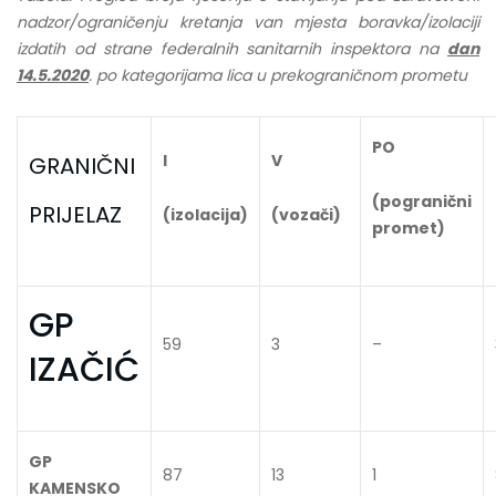
nadzor/ograničenju kretanja van mjesta boravka/izolaciji
izdatih od strane federalnih sanitarnih inspektora na
dan
14.5.2020
. po kategorijama lica u prekograničnom prometu
PO
I
V
GRANIČNI
(pogranični
PRIJELAZ
(izolacija)
(vozači)
promet)
GP
59
3
–
IZAČIĆ
GP
87
13
1
KAMENSKO