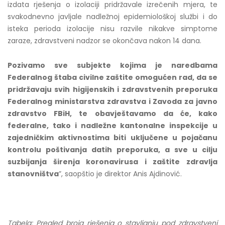
izdata rješenja o izolaciji pridržavale izrečenih mjera, te
svakodnevno javljale nadležnoj epidemiološkoj službi i do
isteka perioda izolacije nisu razvile nikakve simptome
zaraze, zdravstveni nadzor se okončava nakon 14 dana.
Pozivamo sve subjekte kojima je naredbama
Federalnog štaba civilne zaštite omogućen rad, da se
pridržavaju svih higijenskih i zdravstvenih preporuka
Federalnog ministarstva zdravstva i Zavoda za javno
zdravstvo FBiH, te obavještavamo da će, kako
federalne, tako i nadležne kantonalne inspekcije u
zajedničkim aktivnostima biti uključene u pojačanu
kontrolu poštivanja datih preporuka, a sve u cilju
suzbijanja širenja koronavirusa i zaštite zdravlja
stanovništva
”, saopštio je direktor Anis Ajdinović.
Tabela: Pregled broja rješenja o stavljanju pod zdravstveni