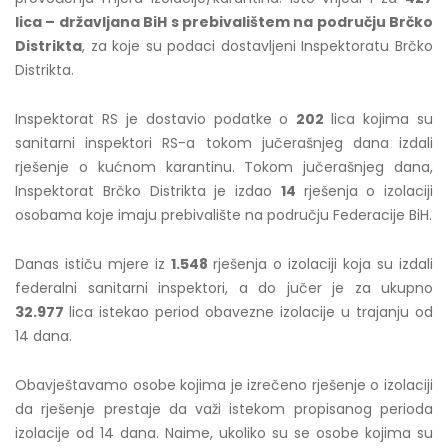
lic
a – državljana BiH s prebivalištem na području Brčko
Distrikta
, za koje su podaci dostavljeni Inspektoratu Brčko
Distrikta.
Inspektorat RS je dostavio podatke o
202
lica kojima su
sanitarni inspektori RS-a tokom jučerašnjeg dana izdali
rješenje o kućnom karantinu. Tokom jučerašnjeg dana,
Inspektorat Brčko Distrikta je izdao
14
rješenja o izolaciji
osobama koje imaju prebivalište na području Federacije BiH.
Danas ističu mjere iz
1.548
rješenja o izolaciji koja su izdali
federalni sanitarni inspektori, a do jučer je za ukupno
32.977
lica istekao period obavezne izolacije u trajanju od
14 dana.
Obavještavamo osobe kojima je izrečeno rješenje o izolaciji
da rješenje prestaje da važi istekom propisanog perioda
izolacije od 14 dana. Naime, ukoliko su se osobe kojima su