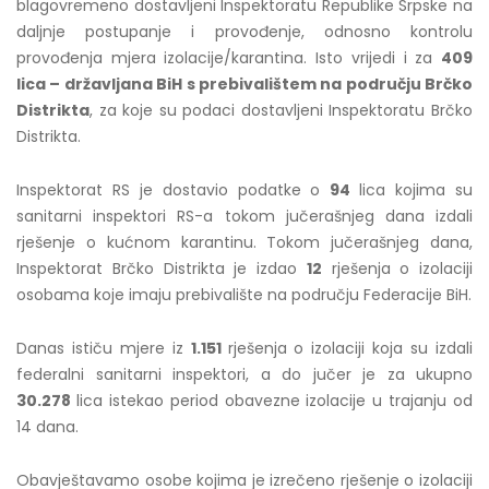
blagovremeno dostavljeni Inspektoratu Republike Srpske na
daljnje postupanje i provođenje, odnosno kontrolu
provođenja mjera izolacije/karantina. Isto vrijedi i za
409
lic
a – državljana BiH s prebivalištem na području Brčko
Distrikta
, za koje su podaci dostavljeni Inspektoratu Brčko
Distrikta.
Inspektorat RS je dostavio podatke o
94
lica kojima su
sanitarni inspektori RS-a tokom jučerašnjeg dana izdali
rješenje o kućnom karantinu. Tokom jučerašnjeg dana,
Inspektorat Brčko Distrikta je izdao
12
rješenja o izolaciji
osobama koje imaju prebivalište na području Federacije BiH.
Danas ističu mjere iz
1.151
rješenja o izolaciji koja su izdali
federalni sanitarni inspektori, a do jučer je za ukupno
30.278
lica istekao period obavezne izolacije u trajanju od
14 dana.
Obavještavamo osobe kojima je izrečeno rješenje o izolaciji