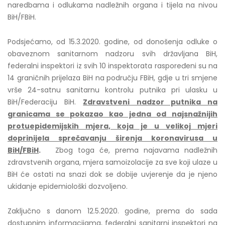
naredbama i odlukama nadležnih organa i tijela na nivou
BiH/FBiH.
Podsjećamo, od 15.3.2020. godine, od donošenja odluke o
obaveznom sanitarnom nadzoru svih državljana BiH,
federalni inspektori iz svih 10 inspektorata raspoređeni su na
14 graničnih prijelaza BiH na području FBiH, gdje u tri smjene
vrše 24-satnu sanitarnu kontrolu putnika pri ulasku u
BiH/Federaciju BiH.
Zdravstveni nadzor putnika na
granicama se pokazao kao jedna od najsnažnijih
protuepidemijskih mjera, koja je u velikoj mjeri
doprinijela sprečavanju širenja koronavirusa u
BiH/FBiH
.
Zbog toga će, prema najavama nadležnih
zdravstvenih organa, mjera samoizolacije za sve koji ulaze u
BiH će ostati na snazi dok se dobije uvjerenje da je njeno
ukidanje epidemiološki dozvoljeno.
Zaključno s danom 12.5.2020. godine, prema do sada
dostupnim informacijama, federalni sanitarni inspektori na