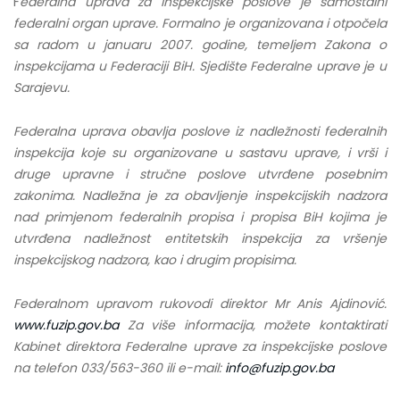
F
ederalna uprava za inspekcijske poslove je samostalni
federalni organ uprave. Formalno je organizovana i otpočela
sa radom u januaru 2007. godine, temeljem Zakona o
inspekcijama u Federaciji BiH. Sjedište Federalne uprave je u
Sarajevu.
Federalna uprava obavlja poslove iz nadležnosti federalnih
inspekcija koje su organizovane u sastavu uprave, i vrši i
druge upravne i stručne poslove utvrđene posebnim
zakonima. Nadležna je za obavljenje inspekcijskih nadzora
nad primjenom federalnih propisa i propisa BiH kojima je
utvrđena nadležnost entitetskih inspekcija za vršenje
inspekcijskog nadzora, kao i drugim propisima.
Federalnom upravom rukovodi direktor Mr Anis Ajdinović.
www.fuzip.gov.ba
Za više informacija, možete kontaktirati
Kabinet direktora Federalne uprave za inspekcijske poslove
na telefon 033/563-360 ili e-mail:
info@fuzip.gov.ba