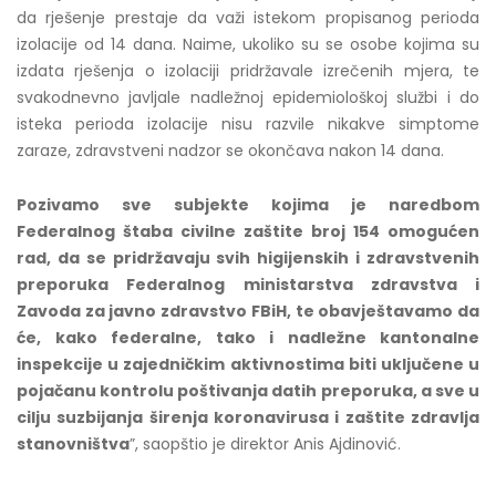
da rješenje prestaje da važi istekom propisanog perioda
izolacije od 14 dana. Naime, ukoliko su se osobe kojima su
izdata rješenja o izolaciji pridržavale izrečenih mjera, te
svakodnevno javljale nadležnoj epidemiološkoj službi i do
isteka perioda izolacije nisu razvile nikakve simptome
zaraze, zdravstveni nadzor se okončava nakon 14 dana.
Pozivamo sve subjekte kojima je naredbom
Federalnog štaba civilne zaštite broj 154 omogućen
rad, da se pridržavaju svih higijenskih i zdravstvenih
preporuka Federalnog ministarstva zdravstva i
Zavoda za javno zdravstvo FBiH, te obavještavamo da
će, kako federalne, tako i nadležne kantonalne
inspekcije u zajedničkim aktivnostima biti uključene u
pojačanu kontrolu poštivanja datih preporuka, a sve u
cilju suzbijanja širenja koronavirusa i zaštite zdravlja
stanovništva
”, saopštio je direktor Anis Ajdinović.