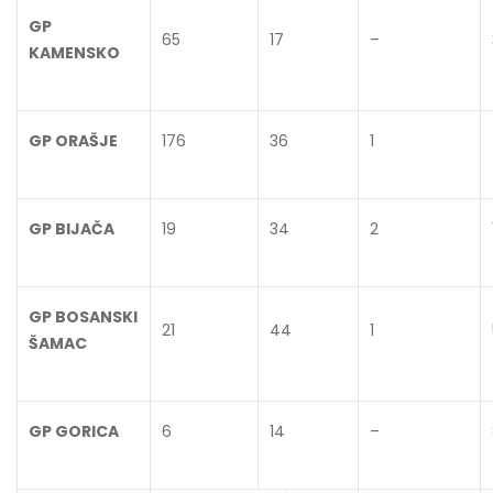
GP
65
17
–
KAMENSKO
GP ORAŠJE
176
36
1
GP BIJAČA
19
34
2
GP BOSANSKI
21
44
1
ŠAMAC
GP GORICA
6
14
–