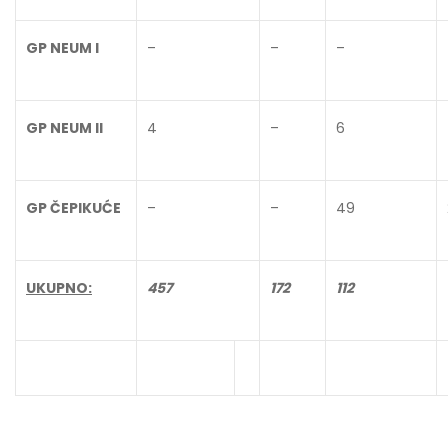
GP NEUM I
–
–
–
GP NEUM II
4
–
6
GP ČEPIKUĆE
–
–
49
UKUPNO:
457
172
112