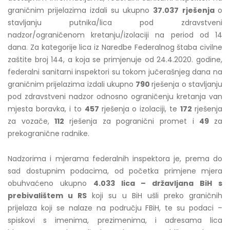
graničnim prijelazima izdali su ukupno
37.037
rješenja
o
stavljanju putnika/lica pod zdravstveni
nadzor/ograničenom kretanju/izolaciji na period od 14
dana. Za kategorije lica iz Naredbe Federalnog štaba civilne
zaštite broj 144, a koja se primjenuje od 24.4.2020. godine,
federalni sanitarni inspektori su tokom jučerašnjeg dana na
graničnim prijelazima izdali ukupno
790
rješenja o stavljanju
pod zdravstveni nadzor odnosno ograničenju kretanja van
mjesta boravka, i to
457
rješenja o izolaciji, te
172
rješenja
za vozače,
112
rješenja za pogranični promet i
49
za
prekogranične radnike.
Nadzorima i mjerama federalnih inspektora je, prema do
sad dostupnim podacima, od početka primjene mjera
obuhvaćeno ukupno
4.033 lica – državljana BiH s
prebivalištem u RS
koji su u BiH ušli preko graničnih
prijelaza koji se nalaze na području FBiH, te su podaci –
spiskovi s imenima, prezimenima, i adresama lica