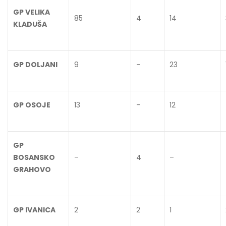
GP VELIKA
85
4
14
KLADUŠA
GP DOLJANI
9
–
23
GP OSOJE
13
–
12
GP
BOSANSKO
–
4
–
GRAHOVO
GP IVANICA
2
2
1